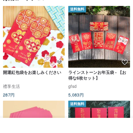
送料無料
開運紅包袋をお楽しみください
ラインストーンお年玉袋 - 【お
得な6枚セット】
禮享生活
gfsd
287円
5,083円
送料無料
入荷待ち登録
ショップを見る