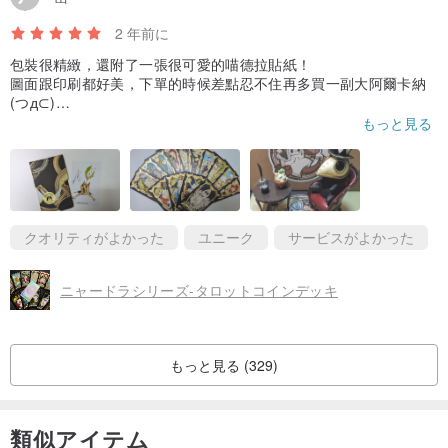
2 年前に
包裝很精緻，還附了一張很可愛的喵德拉貼紙！
圖面跟印刷都好美，下單的時候差點忍不住再多買一副大阿爾卡納
(つд⊂)
もっと見る
（偷渡了一張心心念念的克勞德和喵德拉盆栽ヾ(*´∇`)ﾉ）
クオリティがよかった
ユニーク
サービスがよかった
ニャードラシリーズ-タロットコインデッキ
もっと見る (329)
類似アイテム