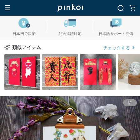
日本円で決済
配送追跡対応
日本語サポート完備
類似アイテム
チェックする
1/1