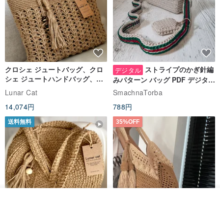
クロシェ ジュートバッグ、クロ
ストライプのかぎ針編
デジタル
シェ ジュートハンドバッグ、リ
みパターン バッグ PDF デジタル
ユーザブルバッグ
インスタント ダウンロード、レ
Lunar Cat
SmachnaTorba
ディース クロスボディ
14,074円
788円
送料無料
35%OFF
その他の商品を見る
ショップを見る