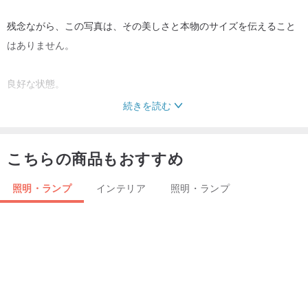
残念ながら、この写真は、その美しさと本物のサイズを伝えること
はありません。
良好な状態。
続きを読む
配線は正常に動作しています。
こちらの商品もおすすめ
配線は、アジア、米国、カナダ、ヨーロッパで使用できます。
照明・ランプ
インテリア
照明・ランプ
サイズ: 94 cm x 67 cm.
重量:11キロ。
_________________________________________________