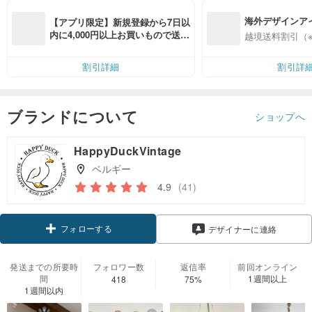
海外デザインア
【アプリ限定】新規登録から7日以
入
内に4,000円以上お買いもので送料
越境送料割引（
無料（最大500円OFF）
割引詳細
割引詳
ブランドについて
ショップへ
HappyDuckVintage
ベルギー
4.9
(41)
フォローする
デザイナーに連絡
発送までの所要時
フォロワー数
返信率
前回オンライン
間
1週間以上
418
75%
1週間以内