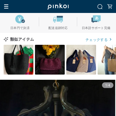
日本円で決済
配送追跡対応
日本語サポート完備
類似アイテム
チェックする
1/4