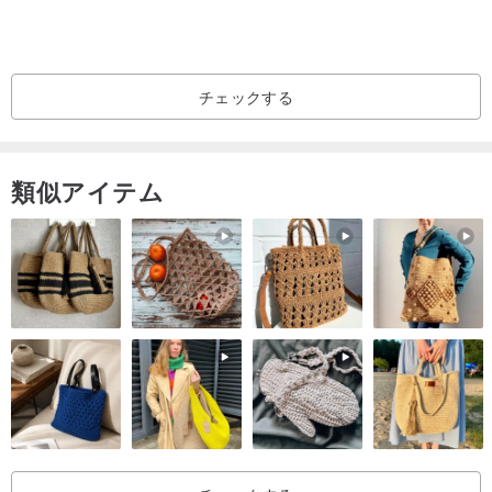
お客様の意見は私にとってとても重要なので、商品の状態を正確に
説明し、出荷前に常に詳細を議論しています。
チェックする
私はあなたが最高の状態で私のアイテムを受け取ることを保証しま
す(返金保証付き)。
類似アイテム
ご質問がある場合、または追加のアイテムの写真が必要な場合は、
私に連絡すること自由に感じなさい。
たぶん、あなたはビデオ通話でアイテムを表示することを好む? 私
に知らせなさい! 私はあなたを呼び出し、プロジェクトを表示しま
す...
.