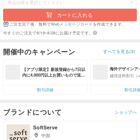
カートに入れる
ご注文完了後、無料で
Webメッセージカード
を作成できます。
今すぐのご注文で8/19~8/28にお届け予定です。
開催中のキャンペーン
すべてを見る(3)
海外デザインア
【アプリ限定】新規登録から7日以
入
内に4,000円以上お買いもので送料
越境送料割引（
無料（最大500円OFF）
割引詳細
割引詳
ブランドについて
ショップへ
SoftServe
中国