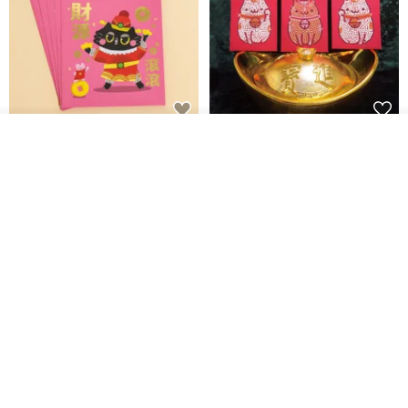
黒猫マルーの小さな財神 宝くじ
【GFSD】ラインストーン精品 -
カートに入れる
お気に入り
ショップを見る
ホットスタンプポチ袋
煌めく多目的ポチ袋 -【招財納
福・金運招来】
Huei Hei Ji Bai
gfsd
516円
6,868円