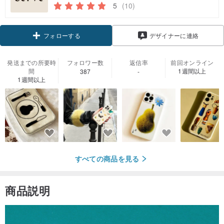
5
(10)
フォローする
デザイナーに連絡
発送までの所要時
フォロワー数
返信率
前回オンライン
間
1週間以上
387
-
1週間以上
すべての商品を見る
商品説明