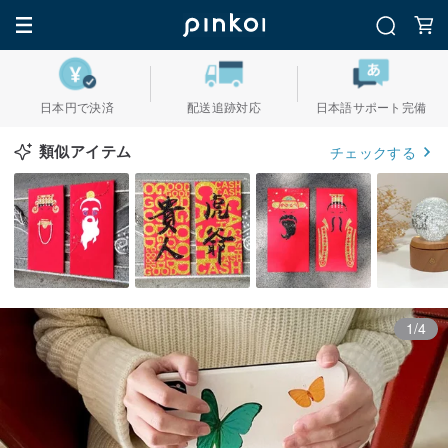
日本円で決済
配送追跡対応
日本語サポート完備
類似アイテム
チェックする
1/4