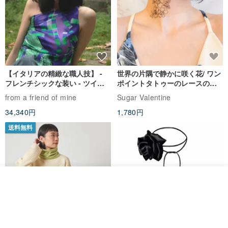
【イタリアの精緻な職人技】 -
世界の片隅で静かに咲く花/ ワン
フレンチシックな装い - ツイル
ポイントタトゥーのレースのチ
プリントシルクスカーフトップ
ョーカー SV649
from a friend of mine
Sugar Valentine
ス
34,340円
1,780円
送料無料
ブランド名：Taste Sweety
商品名：テキストクラシックウェディング小ドライフルーツ - ミニ
バッグx220パッケージ
（パッケージは比較的小さいので、乾燥した果物はより小さな断片
その他の商品を見る
ショップを見る
に切断されてもよい）
袋あたりの正味重量：2-9g（項目重量によって異なる）
パッケージサイズ：長さ（l）6.2 cm x幅（w）6.2 cm x高さ（h）