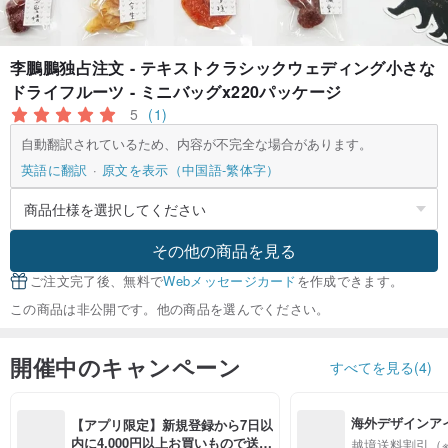
李鵬鵬独占注文 - テキストクラシックウェディング小さな
ドライフルーツ - ミニバッグx220パッケージ
5
(1)
自動翻訳されているため、内容が不完全な場合があります。
英語に翻訳
原文を表示（中国語-繁体字）
その他の商品を見る
ご注文完了後、無料で
Webメッセージカード
を作成できます。
この商品は非公開です。他の商品を選んでください。
開催中のキャンペーン
すべてを見る(4)
海外デザインア
【アプリ限定】新規登録から7日以
入
内に4,000円以上お買いもので送料
越境送料割引（