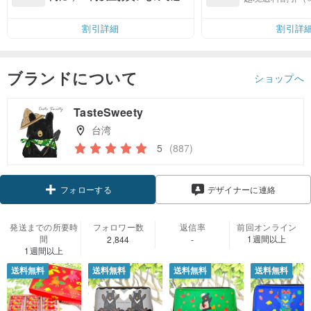
無料（最大500円OFF）
割引詳細
割引詳
ブランドについて
ショップへ
TasteSweety
台湾
5
(887)
クーポン取得
デザイナーに連絡
フォローする
発送までの所要時
フォロワー数
返信率
前回オンライン
間
1週間以上
2,844
-
1週間以上
送料無料
送料無料
送料無料
送料無料