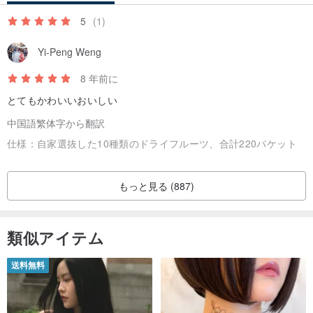
5
(1)
Yi-Peng Weng
8 年前に
とてもかわいいおいしい
中国語繁体字から翻訳
仕様：
自家選抜した10種類のドライフルーツ、合計220パケット
もっと見る (887)
類似アイテム
送料無料