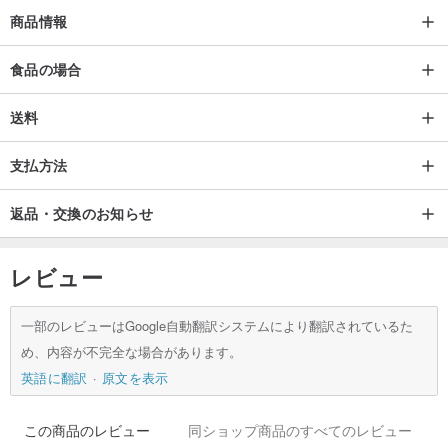
商品情報
（05）夏の恋人：無糖マッシュレス* 30
（22）Fiery Heart：スイカパーラー* 20
食品の場合
（28）フェニックス付随：砂糖パイナップル乾燥なし* 20
（11）スウィートラブ：メロンドライヤー* 20
送料
（16）良いことはオレンジ：乾燥したオレンジ* 20
支払方法
（13）金2千人：グレープフルーツピールドライ* 20
（25）ドラゴンヘルスナインチルドレン：砂糖なしドラゴンドライ
返品・交換のお知らせ
フルーツ* 20
（29）カラフル：キウイフルーツ* 20
レビュー
（30）ゴールドコイン：ゴールドキーウィドライ* 30
（31）平和と平和：アップルドライ* 20
一部のレビューはGoogle自動翻訳システムにより翻訳されているた
め、内容が不完全な場合があります。
英語に翻訳
原文を表示
この商品のレビュー
同ショップ商品のすべてのレビュー