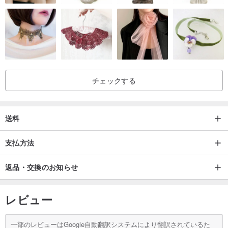
組み立てや分解が容易で、使用せずに別々に保管でき、安全で清潔
なベッドです。
充填材
人体と皮膚の安全性試験の徹底的な検証と試験を通して、伝統的な
ヨーロッパの品質の抗菌剤会社「SANITIZED」抗菌マットレスカバ
チェックする
ーの70年を使用して、
「HUVIS」パッド入りコットンは、安全でクリーンなベッド、世界
最高レベルの環境認証、雲のようなクッションを提供します。
送料
支払方法
返品・交換のお知らせ
レビュー
一部のレビューはGoogle自動翻訳システムにより翻訳されているた