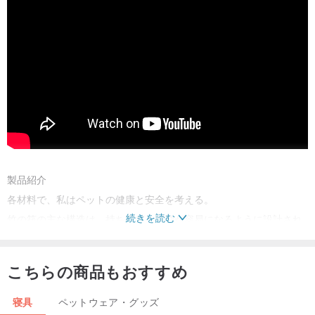
製品紹介
各材料で、私はペットの健康と安全を考える。
続きを読む
竹の筏の主な構造は、持ち運びと移動が容易になるように設計され
たニュージーランドの松材の軽量素材です。
キャンプやその他の野外活動の際には、犬に暖かいホームステイを
こちらの商品もおすすめ
提供してください。
寝具
ペットウェア・グッズ