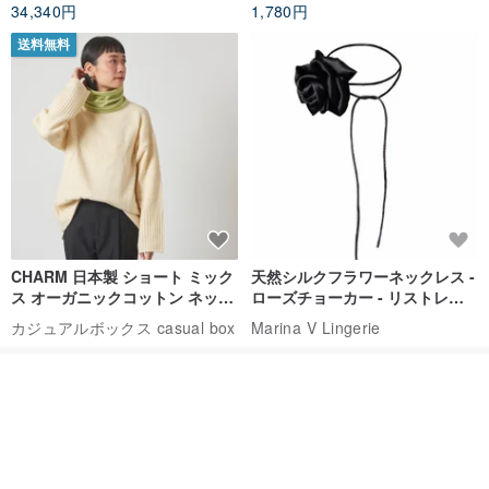
34,340円
1,780円
マルが横たわっているとき、体の長さはテントの底のサイズより大
きくなく、快適に使用できます。
送料無料
平均サイズを参照してくださいサイズを選択する方が簡単です。
[材料]
テント：綿100％
クッション：綿100％ポリエステル100％
クッションパッド：ポリエステル100％
すべての製品には異なるパターンがあり、布の印刷の性質上、影が
CHARM 日本製 ショート ミック
天然シルクフラワーネックレス -
ある可能性があります。
ス オーガニックコットン ネック
ローズチョーカー - リストレッ
ウォーマー
グブレスレット シルクアクセサ
これは、ファブリックの印刷適性の自然な部分であり、欠陥ではな
カジュアルボックス casual box
Marina V Lingerie
リー
く、写真によって色が多少異なる場合があります。
2,500円
9,769円
入荷待ち登録
ショップを見る
[クリーニング指示]
。スティックをテントに接続するコードロックを解除すると、テン
トカバーを簡単に分離できます。