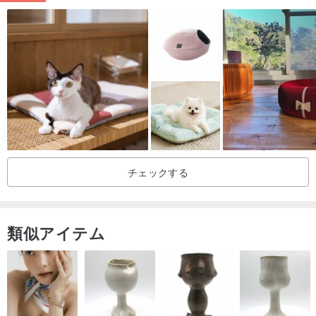
テントは、100％のしわ防止綿のオックスフォード布、ストレッチ
綿の素材、厚さのある綿の生地でできています。しわになりにく
く、丈夫で清潔です。
コーンテントのテントは、通気性、軽さ、柔軟性があり、両面に
100％の綿のオックスフォードと非常に細かいガーゼ布を使用して
おり、2シーズンに使用できます。
動物の足首がマットレスに不快で耐久性がないように綿を調節する
ことによって綿の高さを調節することができるジッパーがありま
チェックする
す。
マットレスにはマットカバーとマットレスカバーを分けるジッパー
があり、簡単に洗うことができます。
類似アイテム
完全に洗うことができる動物のコンパニオンハウス、木とテントを
つなぐコードロック（木製錠）をはずして、テントカバーを分けて
全体として洗うことができます。