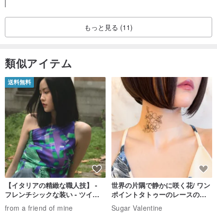
もっと見る (11)
類似アイテム
送料無料
[サイズ]
・小：平均体重1kg〜7kg小動物同伴者
・ミディアム：平均体重7kg〜15kg中程度の動物コンパニオン
モデル - プードル3キロ - 小さなテントを使用
【イタリアの精緻な職人技】 -
世界の片隅で静かに咲く花/ ワン
フレンチシックな装い - ツイル
ポイントタトゥーのレースのチ
プリントシルクスカーフトップ
ョーカー SV649
from a friend of mine
Sugar Valentine
テントの底はあなたが思うより広い五角形です。コンパニオンアニ
ス