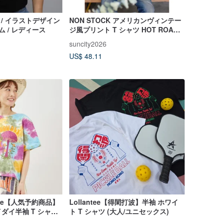
 / イラストデザイン
NON STOCK アメリカンヴィンテー
ム / レディース
ジ風プリント T シャツ HOT ROAD
ライダー 純綿素材で快適な着心地 カ
suncity2026
ップル T シャツ
US$ 48.11
nique【人気予約商品】
Lollantee【得閑打波】半袖 ホワイ
ダイ半袖 T シャツ
ト T シャツ (大人/ユニセックス)