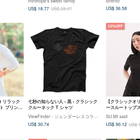
minihope's sweet family
lorento
US$ 36.58
US$ 18.77
US$ 28.07
15%OFF
et リラック
七秒の知らない人 - 黒 - クラシック
【クラシックオリジ
ト プリント
クルーネック T シャツ
ースルートップス_
ViewFinder - ジェンダーレスコラボ服 & ライセンスグッズ
SU:MI said
US$ 30.74
US$ 90.12
US$ 