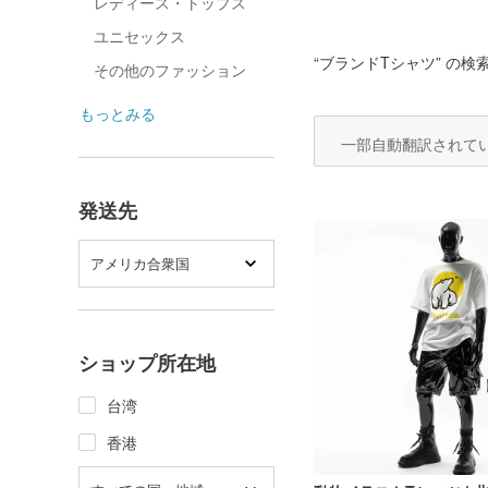
レディース・トップス
ユニセックス
“
ブランドTシャツ
” の検
その他のファッション
もっとみる
一部自動翻訳されて
発送先
アメリカ合衆国
ショップ所在地
台湾
香港