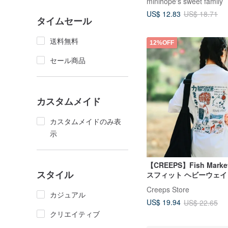
minihope's sweet family
US$ 12.83
US$ 18.71
タイムセール
送料無料
12%OFF
セール商品
カスタムメイド
カスタムメイドのみ表
示
【CREEPS】Fish Mark
スタイル
スフィット ヘビーウェイ
Tシャツ
Creeps Store
カジュアル
US$ 19.94
US$ 22.65
クリエイティブ