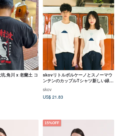
.角川 x 老蘭土 コ
skovリトルボルケーノとスノーマウ
ンテンのカップルTシャツ新しい緑と
白のTEEオリジナルブランドのコッ
skov
トンTシャツ
US$ 21.83
15%OFF