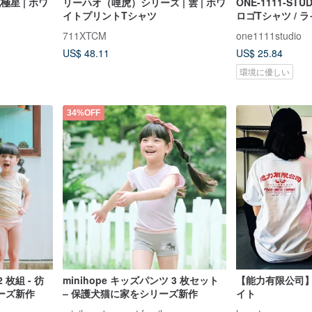
極星 | ホワ
リーハオ（哩虎）シリーズ | 雲 | ホワ
ONE-1111-STU
イトプリントTシャツ
ロゴTシャツ / 
711XTCM
one1111studio
US$ 48.11
US$ 25.84
環境に優しい
34%OFF
 枚組 - 彷
minihope キッズパンツ 3 枚セット
【能力有限公司】
ーズ新作
– 保護犬猫に家をシリーズ新作
イト