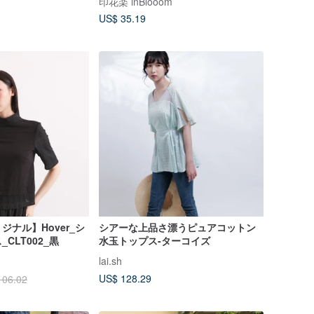
印花楽 inBlooom
US$ 35.19
ナル】Hover_シ
シアーな上品さ漂うピュアコットン
CLT002_黒
水玉トップス-ターコイズ
lai.sh
US$ 128.29
106.02