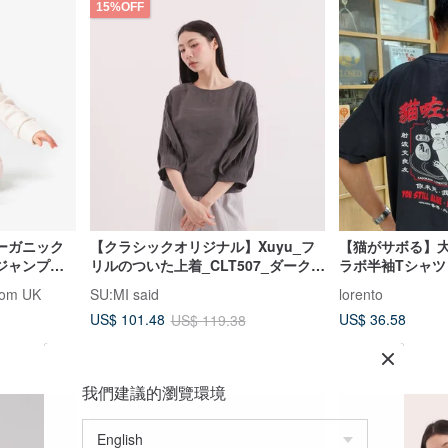
15%OFF
ーガニック
【クラシックオリジナル】Xuyu_フ
【猫がサボる】大坑
ジャンプス
リルのついた上着_CLT507_ダークグ
ラボ半袖Tシャツ
室
レー
rom UK
SU:MI said
lorento
US$ 36.58
US$ 101.48
US$ 119.38
我們建議的瀏覽環境
15%OFF