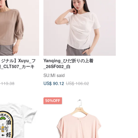
ジナル】Xuyu_フ
Yanqing_ひだ折りの上着
CLT507_カーキ
_26SF002_白
SU:MI said
US$ 90.12
 119.38
US$ 106.02
50%OFF