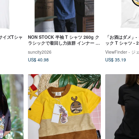
サイズTシャ
NON STOCK 半袖 T シャツ 260g ク
「お酒はダメ」-
ラシックで着回し力抜群 インナー 快
ック T シャツ - 2
適 通気性 カップル T シャツ
suncity2026
US$ 40.98
US$ 35.19