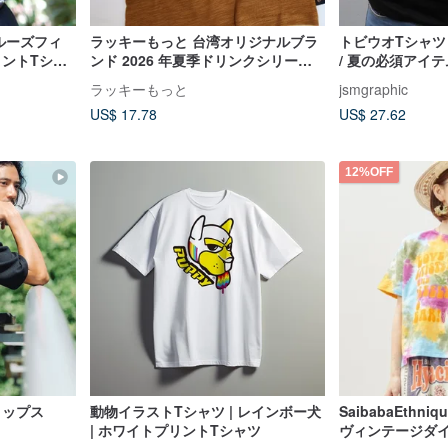
e ルーズフィ
ラッキーもっと 台湾オリジナルブラ
トビウオTシャツ
リントTシャ
ンド 2026 年夏季ドリンクシリーズ
/ 夏の必須アイテ
プリンミルクティー
ラッキーもっと
jsmgraphic
US$ 17.78
US$ 27.62
12%OFF
袖トップス
動物イラストTシャツ | レインボー犬
SaibabaEth
| ホワイトプリントTシャツ
ヴィンテージダイ