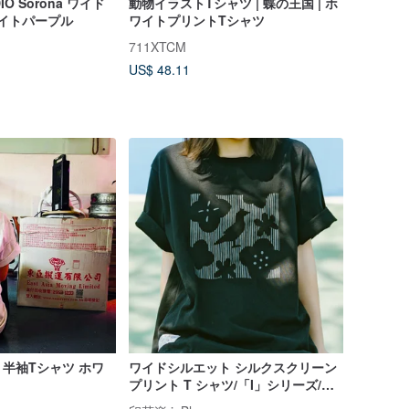
DIO Sorona ワイド
動物イラストTシャツ | 蝶の王国 | ホ
ライトパープル
ワイトプリントTシャツ
711XTCM
US$ 48.11
半袖Tシャツ ホワ
ワイドシルエット シルクスクリーン
プリント T シャツ/「I」シリーズ/デ
ィープブラック