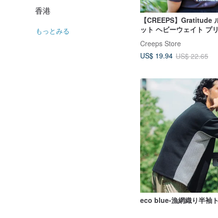
香港
【CREEPS】Gratitud
ット ヘビーウェイト プ
もっとみる
ツ 210g
Creeps Store
US$ 19.94
US$ 22.65
eco blue-漁網織り半