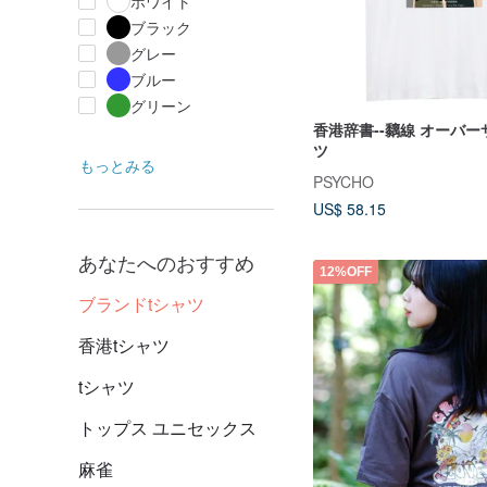
ホワイト
ブラック
グレー
ブルー
グリーン
香港辞書--黐線 オーバー
ツ
もっとみる
PSYCHO
US$ 58.15
あなたへのおすすめ
12%OFF
ブランドtシャツ
香港tシャツ
tシャツ
トップス ユニセックス
麻雀