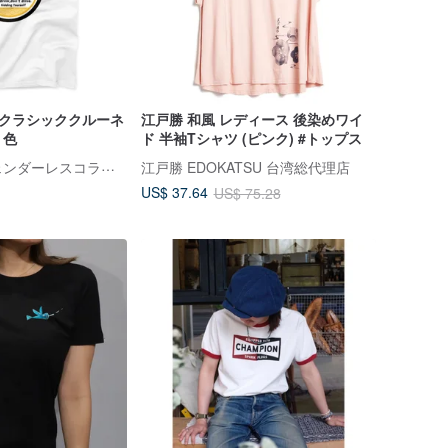
 クラシッククルーネ
江戸勝 和風 レディース 後染めワイ
 色
ド 半袖Tシャツ (ピンク) #トップス
ViewFinder - ジェンダーレスコラボ服 & ライセンスグッズ
江戸勝 EDOKATSU 台湾総代理店
US$ 37.64
US$ 75.28