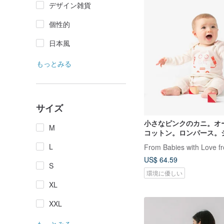
デザイン雑貨
個性的
日本風
もっとみる
サイズ
小さなピンクのカニ。オ
M
コットン。ロンパース。
ーツ。 Tシャツ。英国王
L
From Babies with Love f
US$ 64.59
S
環境に優しい
XL
XXL