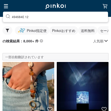
494684E 12
Pinkoi指定便
Pinkoiおすすめ
送料無料
セール
人気順
の検索結果：8,000+ 件
一部自動翻訳されています