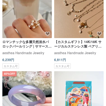
ロマンチックな多層天然淡水バ
【カスタムギフト】14K/18K サ
ロックパールリング | サマースタ
ージカルステンレス製 ペアリン
イル
グ・ブレスレット 天然バロック
aesthea Handmade Jewelry
aesthea Handmade Jewelry
淡水パール
6,239円
6,811円
カスタム可
カスタム可
40%OFF