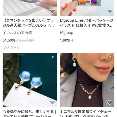
【ロマンチックな出会い】ブラ
E*group E rei バターパッケージ
ジル産天然パープルカルセドニ
イラスト 12枚入り PVC防水ステ
ーバングル | 腕周り17.5cm | 天
ッカー デザインステッカー ステ
インルオの宝石箱
E*group
然石 | ギフト
ッカーパック
51,509円
85,848円
1,603円
カスタム可
心を穏やかに保ち、優しく守る |
ミニマルな欧米風ワイドチェー
ぽってり五芒星 ブルーシラー ム
ン 天然バロック淡水パールネッ