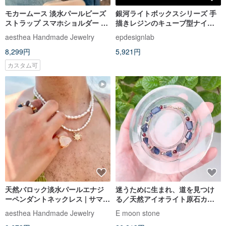
モカームース 淡水パールビーズ
銀河ライトボックスシリーズ 手
ストラップ スマホショルダー キ
描きレジンのキューブ型ナイト
ーホルダー | 夏コーデ
ライト ベッドサイド ムードラン
aesthea Handmade Jewelry
epdesignlab
プ
8,299円
5,921円
カスタム可
天然バロック淡水パールエナジ
迷うために生まれ、道を見つけ
ーペンダントネックレス | サマー
る／天然アイオライト原石カッ
スタイル
トブレスレット 14K
aesthea Handmade Jewelry
E moon stone