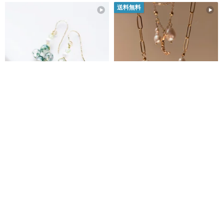
送料無料
温かみのある色合い / バランスの
欧米風ナチュラルバロック淡水
取れた選択 / プレミアム品質の水
パール サンペンダントネックレ
草瑪瑙の窓格子のような、軽や
ス | 夏コーデ
E moon stone
aesthea Handmade Jewelry
かなレトロな小ぶりイヤリング
3,892円
11,390円
14K
カスタム可
7 人がカートに入れています