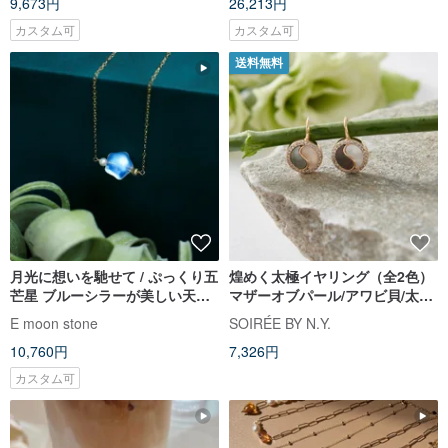
9,673円
26,213円
カスタム可
カスタム可
送料無料
月光に想いを馳せて / ぷっくり五
煌めく太極イヤリング（全2色）
芒星 ブルーシラーが美しい天然
マザーオブパール/アワビ貝/太極/
ムーンストーンの鎖骨ネックレ
吉祥/平和
E moon stone
SOIRÉE BY N.Y.
ス 14KGF
10,760円
7,326円
カスタム可