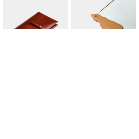
【黄童の入山証】牛革パスポー
【霧の島】ベジタブルタンニン
トケース レザーパスポートホル
鞣し革香座 レザー香皿
ダー 海外旅行の必需品 名入れギ
handboycc
handboycc
フト
5,609円
2,862円
カスタム可
カスタム可