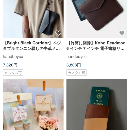
【Bright Black Corridor】ベジ
【竹簡に回帰】Kobo Readmoo
タブルタンニン鞣しの牛革メガ
6 インチ 7 インチ 電子書籍リー
ネケース 黒牛革サングラスバッ
ダー用 レザー保護ケース
handboycc
handboycc
グ プリントカスタム
7,326円
6,868円
カスタム可
カスタム可