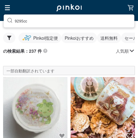
9295cc
Pinkoi指定便
Pinkoiおすすめ
送料無料
セール
人気順
の検索結果：237 件
一部自動翻訳されています