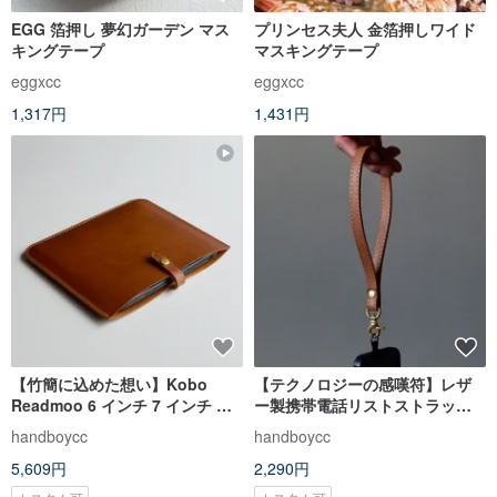
EGG 箔押し 夢幻ガーデン マス
プリンセス夫人 金箔押しワイド
キングテープ
マスキングテープ
eggxcc
eggxcc
1,317円
1,431円
【竹簡に込めた想い】Kobo
【テクノロジーの感嘆符】レザ
Readmoo 6 インチ 7 インチ 電
ー製携帯電話リストストラップ
子書籍リーダー用 レザー保護ケ
牛革携帯電話ストラップ
handboycc
handboycc
ース
IPHONE
5,609円
2,290円