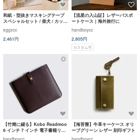
和紙・型抜きマスキングテープ
【流星の入山証】レザーパスポ
スペシャルセット / 柴犬 / カッパ
ートケース｜海外旅行に
/ 猫 / ユニコーン / プリンセス /
eggxcc
handboycc
少女
2,461円
2,805円
カスタム可
【竹簡に綴る】Kobo Readmoo
【海苔畳】牛革キーケース オリ
6 インチ 7 インチ 電子書籍リー
ーブグリーン レザー 刻印ギフト
ダー用 レザー保護ケース
handboycc
handboycc