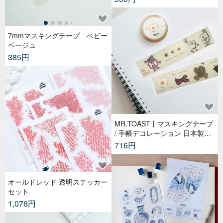
7mmマスキングテープ ベビー
ベージュ
385円
MR.TOAST丨マスキングテープ
/ 手帳デコレーション 日本製和
紙 幅3cm – ブレックファストフ
716円
レンズ
オールドレッド 透明ステッカー
セット
1,076円