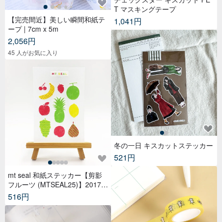
T マスキングテープ
【完売間近】美しい瞬間和紙テ
1,041円
ープ | 7cm x 5m
2,056円
45 人がお気に入り
冬の一日 キスカットステッカー
521円
mt seal 和紙ステッカー【剪影
フルーツ (MTSEAL25)】2017A
W
516円