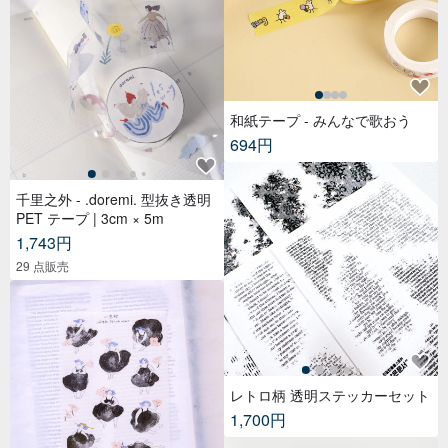
和紙テープ - みんなで歌おう
694円
千里之外 - .doremi. 型抜き透明
PET テープ | 3cm × 5m
1,743円
29 点販売
レトロ柄 透明ステッカーセット
1,700円