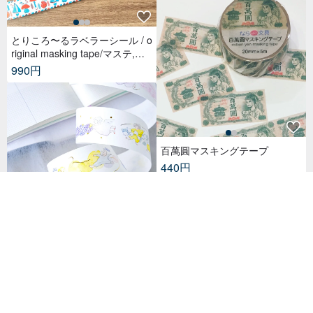
とりころ〜るラベラーシール / o
riginal masking tape/マステ,美
纹纸胶带,文具,ステーショナリ
990円
ー,紙もの,紙膠帶,贴纸
百萬圓マスキングテープ
440円
26 点販売
ドット柄ホイル和紙テープ | 3.5
cm x 10m
2,706円
25 人がお気に入り