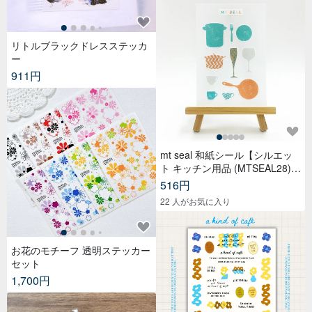
リトルブラックドレスステッカ
ー
911円
mt seal 和紙シール【シルエッ
ト キッチン用品 (MTSEAL28)】
2017AW
516円
22 人がお気に入り
お花のモチーフ 透明ステッカー
セット
1,700円