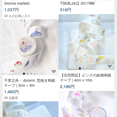
(honne market)
TSEAL24)】2017AW
1,037円
516円
42 人がお気に入り
【完売間近】ピンクの妖精和紙
テープ | 4cm x 10m
千里之外 - .doremi. 型抜き和紙
テープ | 3cm × 5m
2,186円
1,483円
26 点販売