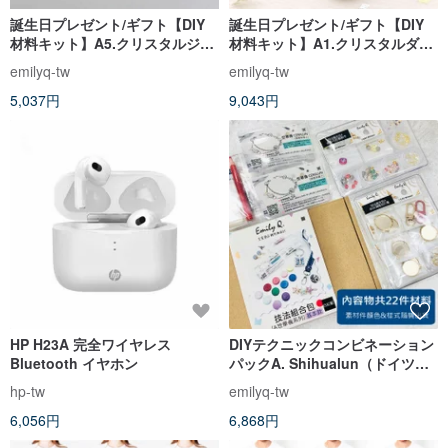
誕生日プレゼント/ギフト【DIY
誕生日プレゼント/ギフト【DIY
材料キット】A5.クリスタルジュ
材料キット】A1.クリスタルダイ
エルブレスレット | カラー選択可
ヤペンダントロングネックレス |
emilyq-tw
emilyq-tw
能（チュートリアル動画付き）
カラー選択可（チュートリアル
5,037円
9,043円
動画付き）
HP H23A 完全ワイヤレス
DIYテクニックコンビネーション
Bluetooth イヤホン
パックA. Shihualun（ドイツの
ジュエリー粘土 - 未焼成セラミッ
hp-tw
emilyq-tw
ク粘土）2色オプション
6,056円
6,868円