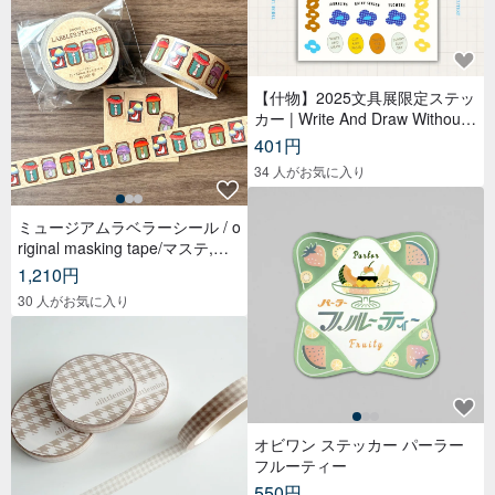
【什物】2025文具展限定ステッ
カー | Write And Draw Without
Limited
401円
34 人がお気に入り
ミュージアムラベラーシール / o
riginal masking tape/マステ,美
纹纸胶带,文具,ステーショナリ
1,210円
ー,紙もの,紙膠帶,贴纸
30 人がお気に入り
オビワン ステッカー パーラー
フルーティー
550円