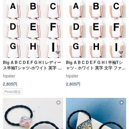
Big A B C D E F G H I レディー
Big A B C D E F G H I 半袖Tシ
ス半袖Tシャツ-ホワイト 英字 テ
ャツ - ホワイト 英字 文字 ファッ
キスト ファッション
ション
hipster
hipster
2,805円
2,805円
Pinkoi限定