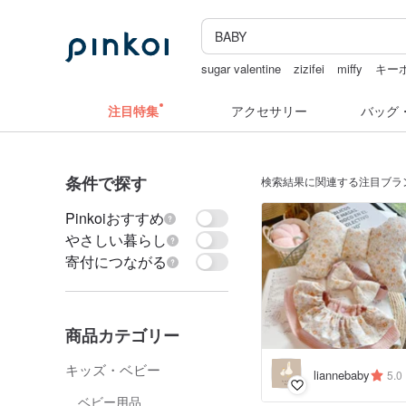
sugar valentine
zizifei
miffy
キー
水着
人物ステッカー
注目特集
アクセサリー
バッグ
条件で探す
検索結果に関連する注目ブラ
Pinkoiおすすめ
やさしい暮らし
寄付につながる
商品カテゴリー
キッズ・ベビー
liannebaby
5.0
ベビー用品