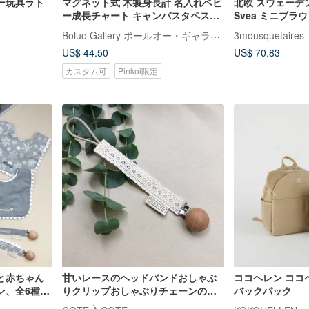
ー玩具ラト
マグネット式 木製身長計 名入れベビ
北欧 スウェーデン T
ー成長チャート キャンバスタペスト
Svea ミニブラ
リー 出産祝い・一歳祝いギフト
ト クリスマスプ
Boluo Gallery ボールオー・ギャラリー
3mousquetaires
US$ 44.50
US$ 70.83
カスタム可
Pinkoi限定
と赤ちゃん
甘いレースのヘッドバンドおしゃぶ
ココヘレン ココ
ン、全6種
りクリップおしゃぶりチェーンの快
バックパック
適さ