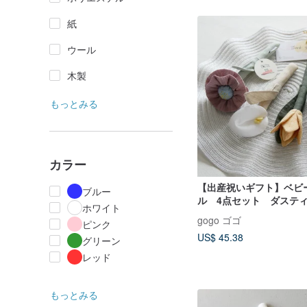
紙
ウール
木製
もっとみる
カラー
【出産祝いギフト】ベビ
ブルー
ル 4点セット ダステ
ホワイト
gogo ゴゴ
ピンク
US$ 45.38
グリーン
レッド
もっとみる