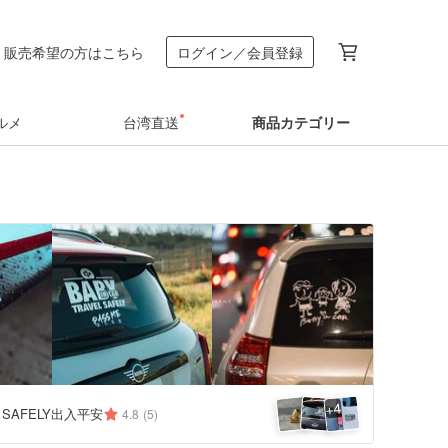
販売希望の方はこちら
ログイン／会員登録
ルメ
台湾直送
商品カテゴリー
4
+
L SAFELY出入平安
4.8
(5)