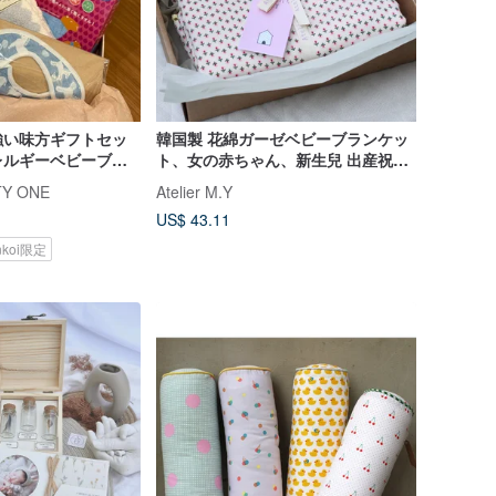
強い味方ギフトセッ
韓国製 花綿ガーゼベビーブランケッ
レルギーベビーブラ
ト、女の赤ちゃん、新生兒 出産祝
OGAN 製スタイ・
い、布ブランケッ、韓國
TY ONE
Atelier M.Y
オル
US$ 43.11
nkoi限定