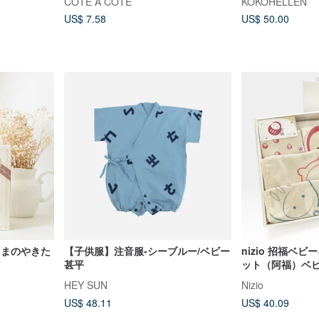
CÔTE À CÔTE
KOKOHELLEN
US$ 7.58
US$ 50.00
こぐまのやきた
【子供服】注音服-シーブルー/ベビー
nizio 招福ベビ
甚平
ット（阿福）ベビ
HEY SUN
Nizio
US$ 48.11
US$ 40.09