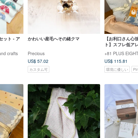
ット - ア
かわいい産毛へその緒クマ
【お利口さん心
ト】スフレ低ア
ンケット・日本 J
and crafts
Precious
+81 PLUS EIGH
カピバラバスタ
US$ 57.02
US$ 115.81
カスタム可
環境に優しい
Pi