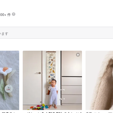
00+ 件
います