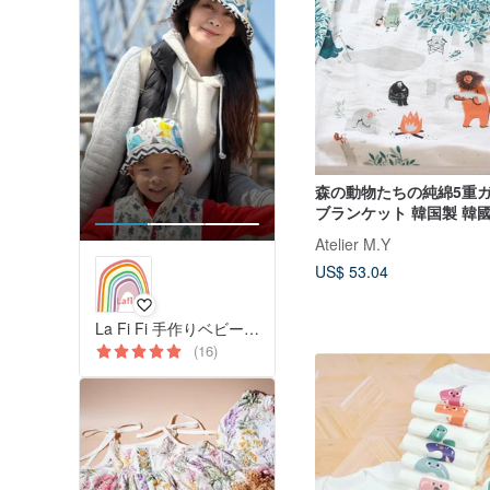
森の動物たちの純綿5重
ブランケット 韓国製 韓國文
gift 韓國
Atelier M.Y
US$ 53.04
La Fi Fi 手作りベビー・キッズ用品＆親子の暮らし
(16)