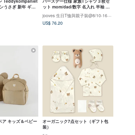
eddykompaniet
バースデー仕様 家族Tシャツ３枚セ
ウンうさぎ 新年 ギフ
ット mom/dad/数字 名入れ 半袖 フ
レゼント
ァミリーTシャツ 親子Tシャツ 誕生
jooves 生日T恤與親子裝@8/10-16公休
日
US$ 76.20
ベア キッズ＆ベビー
オーガニック7点セット（ギフト包
装）