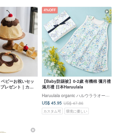
4%OFF
｜ベビーお祝いセッ
【Baby防踢被】0-2歲 有機棉 彌月禮
日プレゼント｜カス
滿月禮 日本Haruulala
スタイ｜ヘアバンド
Haruulala organic ハルウララオーガニック
US$ 45.95
US$ 47.86
カスタム可
環境に優しい