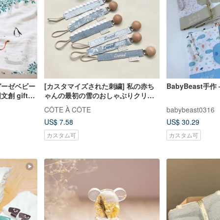
ガーゼベビー
[カスタマイズされた刺繍] 私の赤ち
BabyBeast手作
創 gift
ゃんの最初の雪のおしゃぶりクリッ
プおしゃぶりチェーン
CÔTE À CÔTE
babybeast0316
US$ 7.58
US$ 30.29
カスタム可
カスタム可