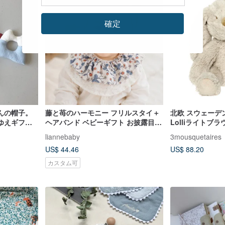
確定
んの帽子。
藤と苺のハーモニー フリルスタイ＋
北欧 スウェーデン T
ゆえギフト
ヘアバンド ベビーギフト お披露目プ
Lolliライトブ
レゼント 満月祝い ベビーギフトボッ
ト プレゼント
liannebaby
3mousquetaires
クス
US$ 44.46
US$ 88.20
カスタム可