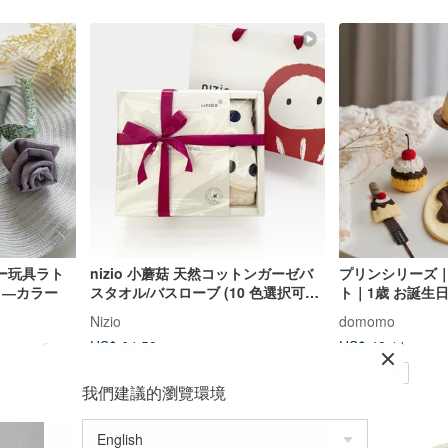
ー玩具ラト
nizio 小蘑菇 天然コットンガーゼバ
プリンシリーズ
ィ―カラー
スタオル/バスローブ (10 色選択可能)
ト｜1歳 お誕生
新生児 出産祝い 百日祝い
タマイズ対応｜
Nizio
domomo
US$ 64.59
US$ 48.11
カスタム可
我們建議的瀏覽環境