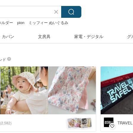
ホルダー
pion
ミッフィー ぬいぐるみ
・カバン
文房具
家電・デジタル
グ
ンド
5
+
TRAVE
(2,582)