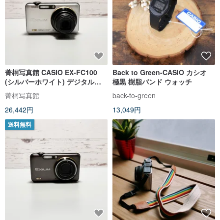
菁桐写真館 CASIO EX-FC100
Back to Green-CASIO カシオ
(シルバーホワイト) デジタルカ
極黒 樹脂バンド ウォッチ
メラ 在庫あり
菁桐写真館
back-to-green
26,442円
13,049円
送料無料