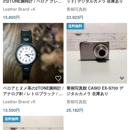
の2TONE腕時計 / ベロア グレー
ッド) デジタルカメラ 在庫あり
色
Leather Brand +K
菁桐写真館
15,800円
23,923円
送料無料
ベロアとヌメ革の2TONE腕時計 /
菁桐写真館 CASIO EX-S700 デ
アナログ針 / レトロブラック / ひ
ジタルカメラ 在庫あり
とまわり大きな【大】
Leather Brand +K
菁桐写真館
13,500円
25,182円
送料無料