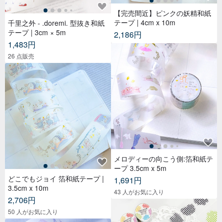
【完売間近】ピンクの妖精和紙
テープ | 4cm x 10m
千里之外 - .doremi. 型抜き和紙
テープ | 3cm × 5m
2,186円
1,483円
26 点販売
メロディーの向こう側:箔和紙テ
ープ 3.5cm x 5m
どこでもジョイ 箔和紙テープ |
1,691円
3.5cm x 10m
43 人がお気に入り
2,706円
50 人がお気に入り