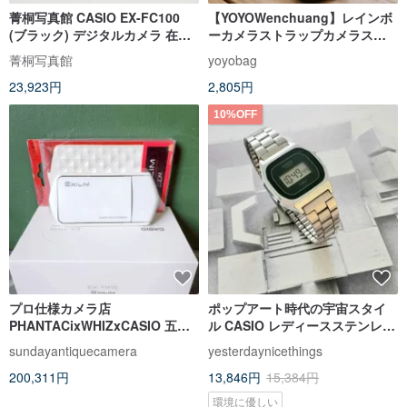
菁桐写真館 CASIO EX-FC100
【YOYOWenchuang】レインボ
(ブラック) デジタルカメラ 在庫
ーカメラストラップカメラスト
あり
ラップCANONNIKON CASIO
菁桐写真館
yoyobag
GOPORO
23,923円
2,805円
10%OFF
プロ仕様カメラ店
ポップアート時代の宇宙スタイ
PHANTACixWHIZxCASIO 五芒
ル CASIO レディースステンレス
星コラボ限定版 EX-TR15 デジタ
製ヴィンテージデジタルウォッ
sundayantiquecamera
yesterdaynicethings
ルカ
チ
200,311円
13,846円
15,384円
環境に優しい