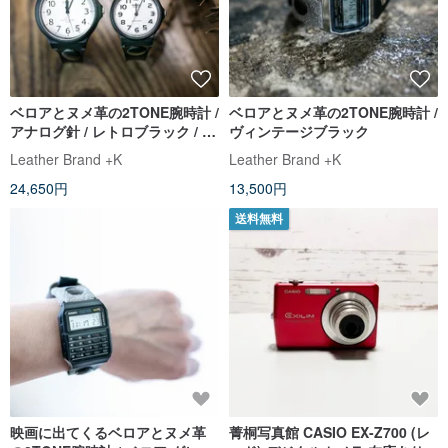
ベロアとヌメ革の2TONE腕時計 /
ベロアとヌメ革の2TONE腕時計 /
アナログ針 / レトロブラック / ペ
ヴィンテージブラック
アウオッチ
Leather Brand +K
Leather Brand +K
24,650円
13,500円
送料無料
映画に出てくるベロアとヌメ革
菁桐写真館 CASIO EX-Z700 (レ