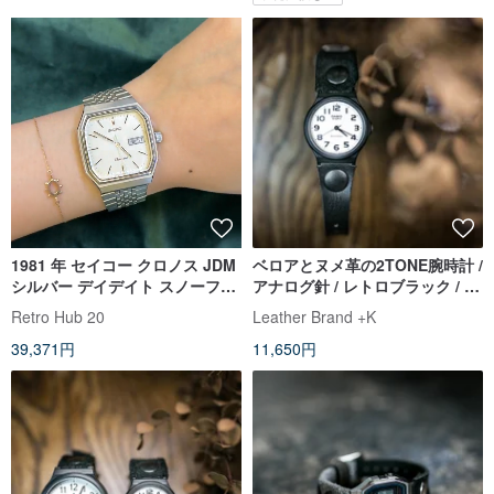
1981 年 セイコー クロノス JDM
ベロアとヌメ革の2TONE腕時計 /
シルバー デイデイト スノーフレ
アナログ針 / レトロブラック / ち
ーク ウォッチ
ょうどいいサイズ感【中】
Retro Hub 20
Leather Brand +K
39,371円
11,650円