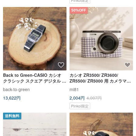
Pinkoi限定
50%OFF
Back to Green-CASIO カシオ
カシオ ZR3500/ ZR3600/
クラシック スクエア デジタル 腕
ZR5500/ ZR5000 用 カメラマウ
時計
ント リストストラップセット
back-to-green
mi81
13,622円
2,004円
4,007円
Pinkoi限定
送料無料