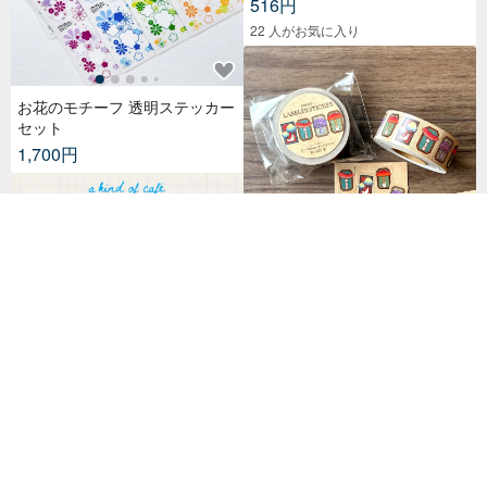
516円
22 人がお気に入り
お花のモチーフ 透明ステッカー
セット
1,700円
ミュージアムラベラーシール / o
riginal masking tape/マステ,美
纹纸胶带,文具,ステーショナリ
1,210円
ー,紙もの,紙膠帶,贴纸
29 人がお気に入り
【什物】2025文具展限定ステッ
カー | Write And Draw Without
Limited
401円