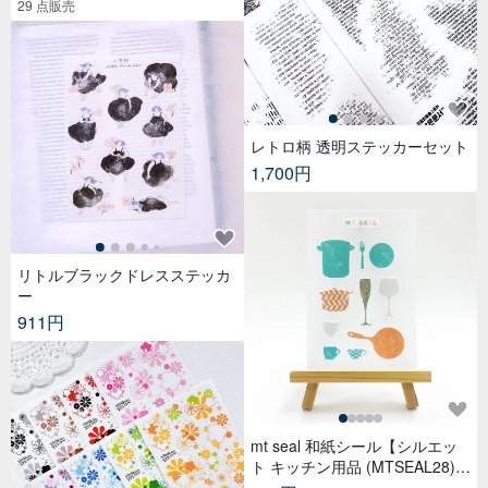
29 点販売
レトロ柄 透明ステッカーセット
1,700円
リトルブラックドレスステッカ
ー
911円
mt seal 和紙シール【シルエッ
ト キッチン用品 (MTSEAL28)】
2017AW