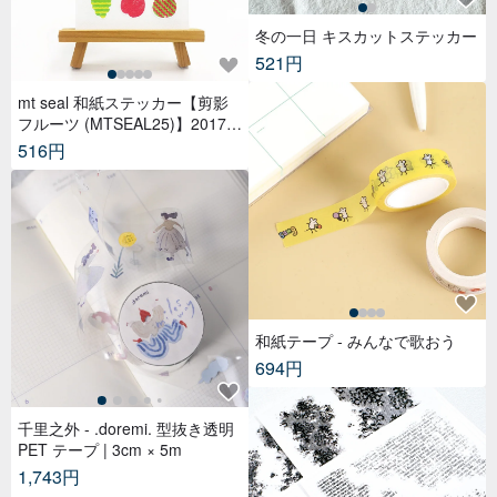
冬の一日 キスカットステッカー
521円
mt seal 和紙ステッカー【剪影
フルーツ (MTSEAL25)】2017A
W
516円
和紙テープ - みんなで歌おう
694円
千里之外 - .doremi. 型抜き透明
PET テープ | 3cm × 5m
1,743円