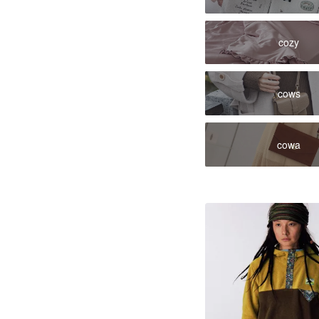
cozy
cows
cowa