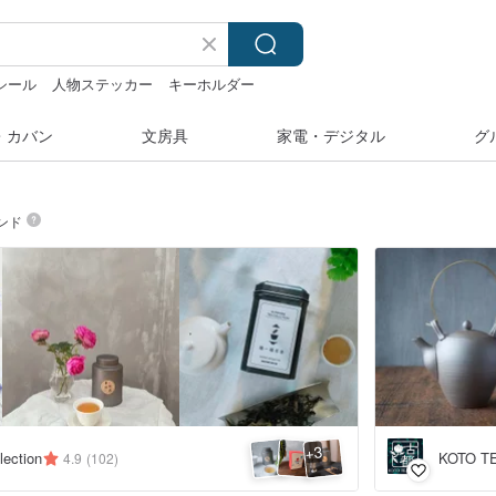
シール
人物ステッカー
キーホルダー
・カバン
文房具
家電・デジタル
グ
ンド
3
+
lection
KOTO T
4.9
(102)