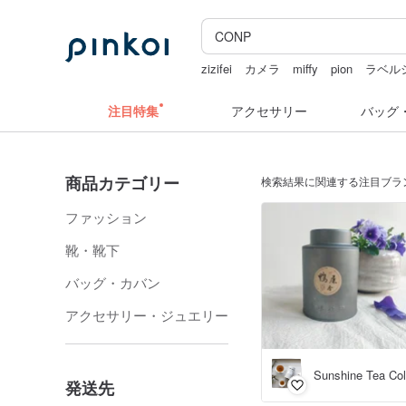
zizifei
カメラ
miffy
pion
ラベル
クリスマス
注目特集
アクセサリー
バッグ
商品カテゴリー
検索結果に関連する注目ブラ
ファッション
靴・靴下
バッグ・カバン
アクセサリー・ジュエリー
Sunshine Tea Col
発送先