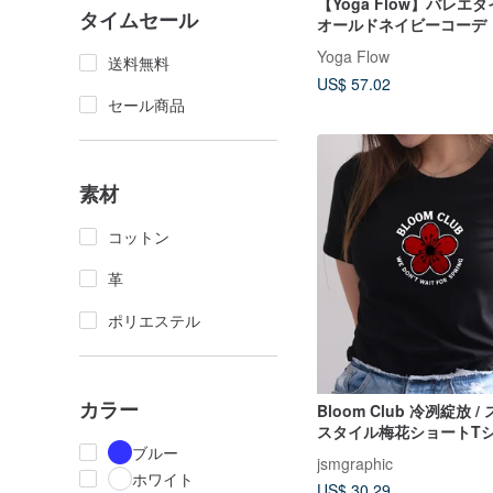
【Yoga Flow】バレエタ
タイムセール
オールドネイビーコーデ
Yoga Flow
送料無料
US$ 57.02
セール商品
素材
コットン
革
ポリエステル
カラー
Bloom Club 冷冽綻放 
スタイル梅花ショートTシャ
Bloom Anyway シリー
ブルー
jsmgraphic
ホワイト
US$ 30.29