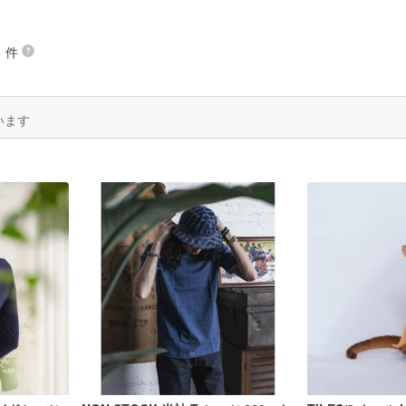
 件
います