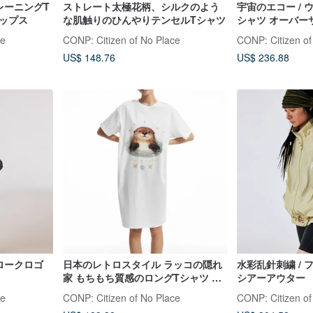
レーニングT
ストレート太極花柄、シルクのよう
宇宙のエコー /
ップス
な肌触りのひんやりテンセルTシャツ
シャツ オーバー
黒
ce
CONP: Citizen of No Place
CONP: Citizen of
US$ 148.76
US$ 236.88
トロークロゴ
日本のレトロスタイル ラッコの隠れ
水彩乱針刺繍 /
家 もちもち質感のロングTシャツ ゆ
シアーアウター
ったりワンピース
ce
CONP: Citizen of No Place
CONP: Citizen of