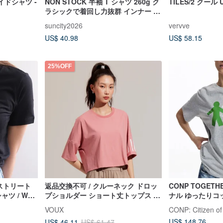
イドシャツ -
NON STOCK 半袖 T シャツ 260g ク
TILES/2 クー
ラシックで着回し力抜群 インナー 快
適 通気性 カップル T シャツ
suncity2026
vervve
US$ 40.98
US$ 58.15
25%OFF
/ ストリート
返品交換不可 / クルーネック ドロッ
CONP TOGET
ツ / We
プショルダー ショート丈トップス -
ナル ゆったりコ
ズ
ピンク
VOUX
CONP: Citizen of
US$ 148.76
US$ 46.11
US$ 61.47