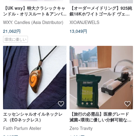
【UK wxy】特大クラシックキャ
【オーダーメイドリング】925純
ンドル - オリスルート＆アンバ
銀18Kホワイトゴールド ヴェル
ー/1500g
メイユ 黎明 EOS
WXY. Candles (Asia Distributor)
XIOANJEWELS
21,062円
13,049円
環境に優しい
エッセンシャルオイルネックレ
【旅行の必需品】医療グレード
ス（EOネックレス）
滅菌×環境に優しい分解可能なエ
コトラベルセット
Faith Parfum Atelier
Zero Travity