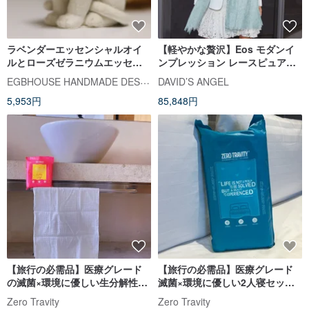
ラベンダーエッセンシャルオイ
【軽やかな贅沢】Eos モダンイ
ルとローズゼラニウムエッセン
ンプレッション レースピュアカ
シャルオイルをセットした横暴
シミヤスカーフ
EGBHOUSE HANDMADE DESIGNER SOAPS
DAVID’S ANGEL
な虎拡散石小皿
5,953円
85,848円
【旅行の必需品】医療グレード
【旅行の必需品】医療グレード
の滅菌×環境に優しい生分解性の
滅菌×環境に優しい2人寝セット
小さなタオルセット
キングサイズ
Zero Travity
Zero Travity