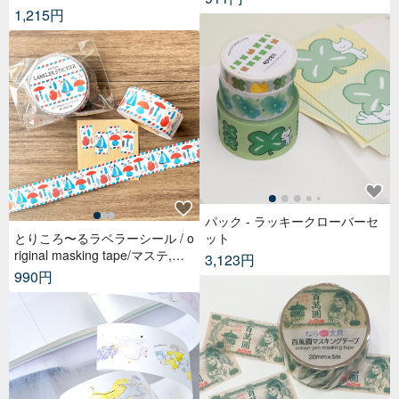
1,215円
パック - ラッキークローバーセ
とりころ〜るラベラーシール / o
ット
riginal masking tape/マステ,美
3,123円
纹纸胶带,文具,ステーショナリ
990円
ー,紙もの,紙膠帶,贴纸