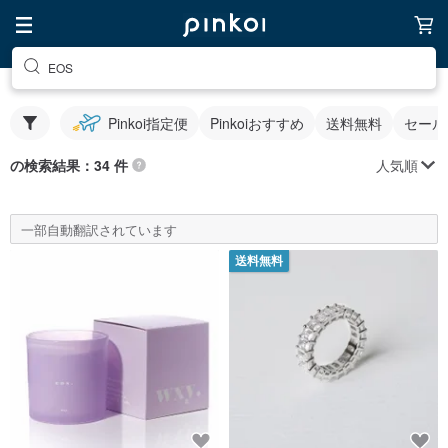
EOS
Pinkoi指定便
Pinkoiおすすめ
送料無料
セール
人気順
の検索結果：34 件
一部自動翻訳されています
送料無料