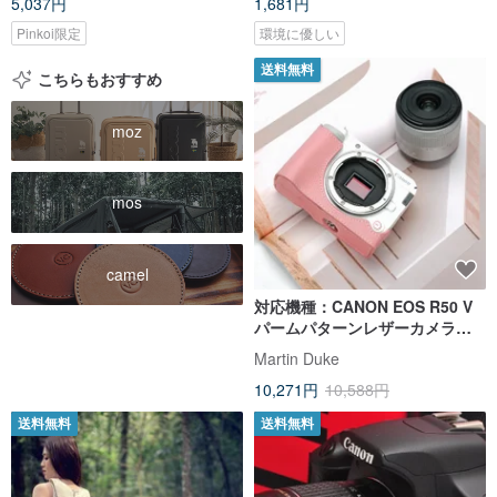
5,037円
1,681円
Pinkoi限定
環境に優しい
送料無料
こちらもおすすめ
moz
mos
camel
対応機種：CANON EOS R50 V
パームパターンレザーカメラベ
ースケース
Martin Duke
10,271円
10,588円
送料無料
送料無料