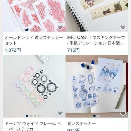
オールドレッド 透明ステッカー
MR.TOAST丨マスキングテープ
セット
/ 手帳デコレーション 日本製和
紙 幅3cm – ブレックファストフ
1,076円
716円
レンズ
ドーナツ ヴォイド フレーム ペ
青いステッカー
ーパーステッカー
911円