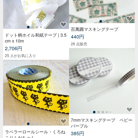
百萬圓マスキングテープ
ドット柄ホイル和紙テープ | 3.5
440円
cm x 10m
26 点販売
2,706円
25 人がお気に入り
7mmマスキングテープ ベビー
パープル
ラベラーロールシール・くろね
385円
こりんだちゃん