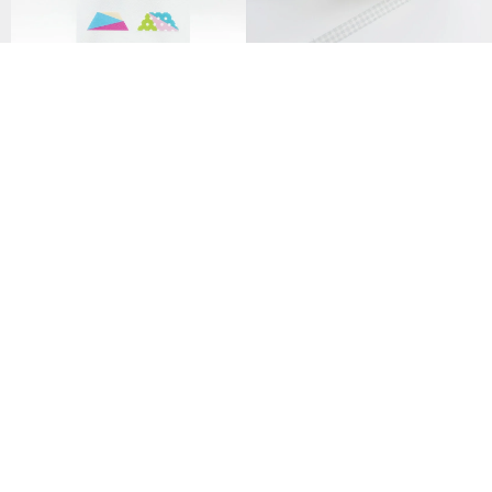
7mmマスキングテープ ベビー
ブルー
mt seal 和紙シール【幾何学 ト
385円
ラペゾイド (MTSEAL22)】2017
AW
516円
ステッカーシート：Reading Sl
eeping - @mydocumentedlife
NFNLステッカーセット（食べ
さんとのコラボレーション
332円