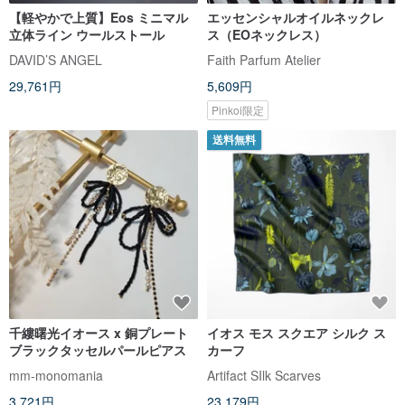
【軽やかで上質】Eos ミニマル
エッセンシャルオイルネックレ
立体ライン ウールストール
ス（EOネックレス）
DAVID’S ANGEL
Faith Parfum Atelier
29,761円
5,609円
Pinkoi限定
送料無料
千縷曙光イオース x 銅プレート
イオス モス スクエア シルク ス
ブラックタッセルパールピアス
カーフ
mm-monomania
Artifact SIlk Scarves
3,721円
23,179円