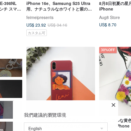
E-398NL
iPhone 16e、Samsung S25 Ultra
8月8日初夏の星
-7インチ スマホ
用、ナチュラルなホワイトと紫の押
iPhone
し花スマホケース
feimeipresents
Aug8 Store
US$ 8.70
US$ 23.92
US$ 34.16
カスタム可
30%OFF
殼
我們建議的瀏覽環境
有名な絵に出くわす包子さん/
ナチュラルな黄
iPhonex /カスタマイズされた携帯電
し花柄のiPhone 
錶帶