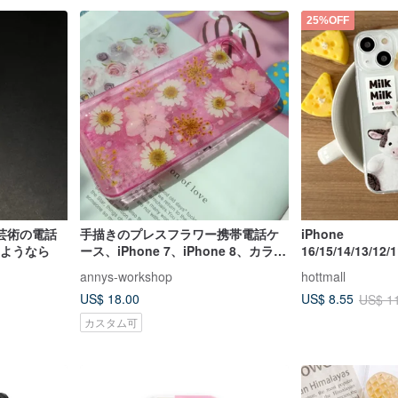
25%OFF
芸術の電話
手描きのプレスフラワー携帯電話ケ
iPhone
| さようなら
ース、iPhone 7、iPhone 8、カラー
16/15/14/13/12/
とフラワー、ピンク
E3 ミルクカウ
annys-workshop
hottmall
US$ 18.00
US$ 8.55
US$ 1
カスタム可