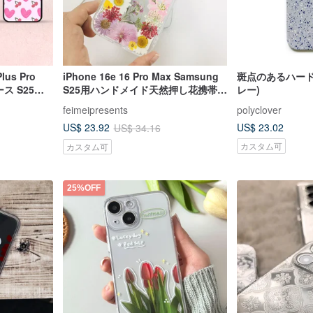
lus Pro
iPhone 16e 16 Pro Max Samsung
斑点のあるハード i
ス S25
S25用ハンドメイド天然押し花携帯ケ
レー)
ース
feimeipresents
polyclover
US$ 23.02
US$ 23.92
US$ 34.16
カスタム可
カスタム可
25%OFF