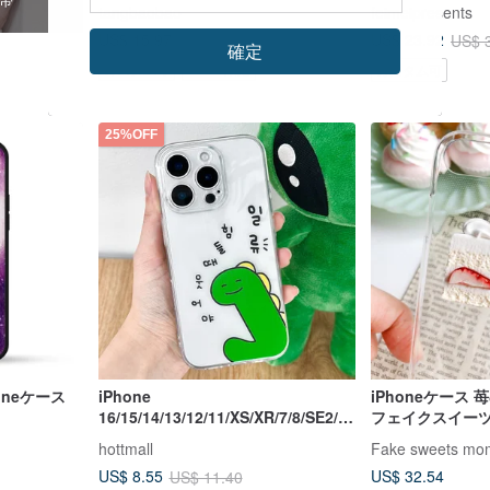
話ケース/フルパッケージ/ソフトグル
S25 Ultra用
tangbaobao
feimeipresents
ー/ Android（Samsung、HTC、
US$ 15.97
US$ 23.92
US$ 
Sony）/オリジナルデザイン
確定
カスタム可
Pinkoi限定
カスタム可
25%OFF
oneケース
iPhone
iPhoneケース 苺のショートケーキ
16/15/14/13/12/11/XS/XR/7/8/SE2/S
フェイクスイーツ
E3 恐竜透明携帯ケース
hottmall
Fake sweets mo
US$ 32.54
US$ 8.55
US$ 11.40