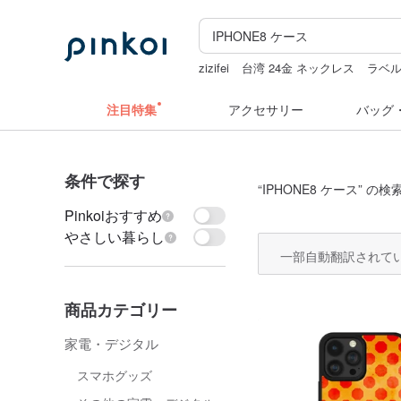
zizifei
台湾 24金 ネックレス
ラベ
sugar valentine
注目特集
アクセサリー
バッグ
条件で探す
“
IPHONE8 ケース
” の検
Pinkoiおすすめ
やさしい暮らし
一部自動翻訳されて
商品カテゴリー
家電・デジタル
スマホグッズ