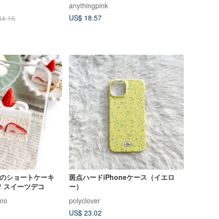
スマホケース
S24 S23 S22 Ultra Plus
anythingpink
US$ 18.57
34.16
斑点ハードiPhoneケース（イエロ
 スイーツデコ
ー）
mo
polyclover
US$ 23.02