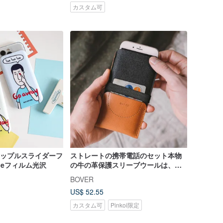
カスタム可
E カップルスライダーフ
ストレートの携帯電話のセット本物
neフィルム光沢
の牛の革保護スリーブウールは、携
帯電話のポケットカードホルダー財
BOVER
布iPhone X / iPhone 8プラス/
US$ 52.55
SAMSUNGギャラクシーS8 /注8を感
じた[英語名は無料/添加剤の購入手ネ
カスタム可
Pinkoi限定
ックストラップを刻ま]