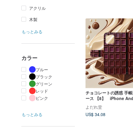
アクリル
木製
もっとみる
カラー
ブルー
ブラック
グリーン
レッド
チョコレートの誘惑 手
ピンク
ース 【8】 iPhone An
対応 ハイクオリティタ
よだれ堂
もっとみる
US$ 34.08