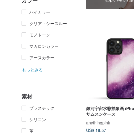
カラー
バイカラー
クリア・シースルー
モノトーン
マカロンカラー
アースカラー
もっとみる
素材
プラスチック
銀河宇宙水彩抽象画 iPh
サムスンケース
シリコン
anythingpink
US$ 18.57
革