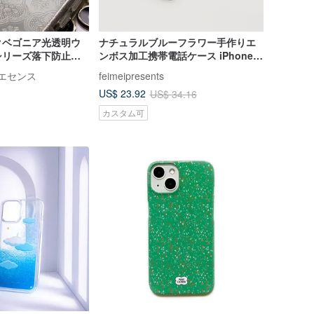
クベゴニア光透明ウ
ナチュラルブルーフラワー手作りエ
シリーズ落下防止携
ンボス加工携帯電話ケース iPhone
BM01
16 Pro Max Samsung S25 シリーズ
クリエセンス
feimeipresents
用
US$ 23.92
US$ 34.16
カスタム可