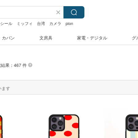
ルシール
ミッフィ
台湾
カメラ
pion
・カバン
文房具
家電・デジタル
グ
索結果：467 件
います