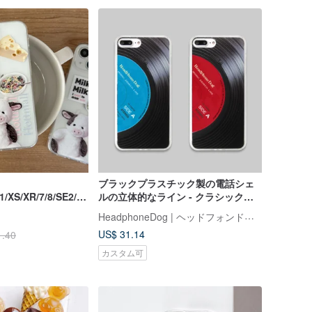
ブラックプラスチック製の電話シェ
11/XS/XR/7/8/SE2/S
ルの立体的なライン - クラシックな
透明携帯ケース
レッド/ブルー(iPhone11 / Xs / 8/7
HeadphoneDog | ヘッドフォンドッグ
、Huawei、Samsung)
US$ 31.14
1.40
カスタム可