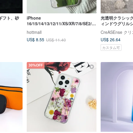
ギフト、砂
iPhone
光透明クラシッ
16/15/14/13/12/11/XS/XR/7/8/SE2/S
ィンドウグリル
E3 レッドチューリップ透明携帯ケー
帯電話ケース CS
hottmall
CreASEnse 
ス
US$ 26.64
US$ 8.55
US$ 11.40
カスタム可
30%OFF