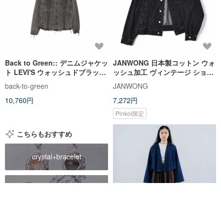
Back to Green:: デニムジャケッ
JANWONG 日本製コットン ウォ
ト LEVI'S ウォッシュドブラック
ッシュ加工 ヴィンテージ ショー
ダメージ加工 dn-04
ト丈 ルーズフィット デニムジャ
back-to-green
JANWONG
ケット
10,760円
7,272円
Pinkoi限定
こちらもおすすめ
crystal+bracelet
cheongsam
rug