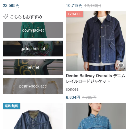
22,565円
10,719円
12,180円
12%OFF
こちらもおすすめ
down jacket
gallop helmet
helmet
Denim Railway Overalls デニム
レイルロードジャケット
pearl+necklace
iionces
6,834円
7,765円
送料無料