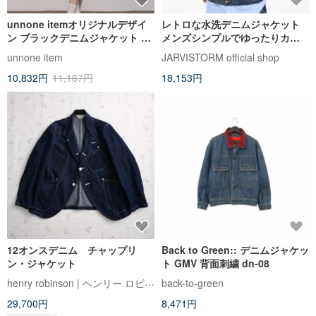
unnone itemオリジナルデザイ
レトロな水洗デニムジャケット
ン ブラックデニムジャケット レ
メンズシンプルでゆったりカジ
トロGジャン
ュアルなクールタンニンのワー
unnone item
JARVISTORM official shop
クジャケット
10,832円
11,167円
18,153円
12オンスデニム チャップリ
Back to Green:: デニムジャケッ
ン・ジャケット
ト GMV 背面刺繍 dn-08
henry robinson | ヘンリー ロビンソン
back-to-green
29,700円
8,471円