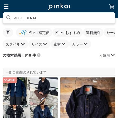
JACKET DENIM
Pinkoi指定便
Pinkoiおすすめ
送料無料
セール
スタイル
サイズ
素材
カラー
人気順
の検索結果：818 件
一部自動翻訳されています
5%OFF