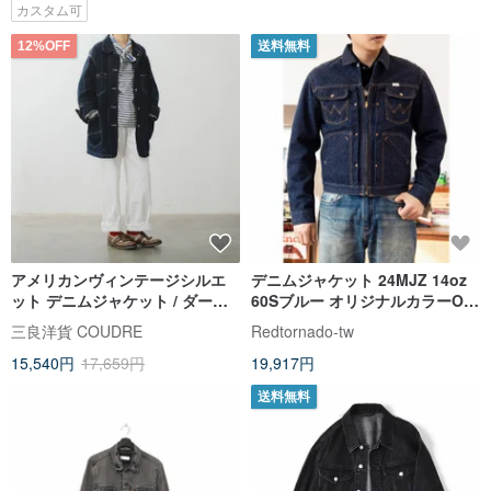
カスタム可
12%OFF
送料無料
アメリカンヴィンテージシルエ
デニムジャケット 24MJZ 14oz
ット デニムジャケット / ダーク
60Sブルー オリジナルカラーOW
トーン ボーイッシュ ワークスタ
ショート丈 2色展開
三良洋貨 COUDRE
Redtornado-tw
イル デザイン / ユニセックス リ
15,540円
17,659円
19,917円
ラックス デニム
送料無料