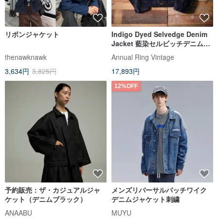
リボンジャケット
Indigo Dyed Selvedge Denim
Jacket 藍染セルビッチデニムジ
ャケット
thenawknawk
Annual Ring Vintage
3,634円
3,825円
17,893円
12%OFF
予約販売：ザ・カジュアルジャ
メンズリバーサルパッチワイク
ケット（デニムブラック）
デニムジャケット刺繍
ANAABU
MUYU