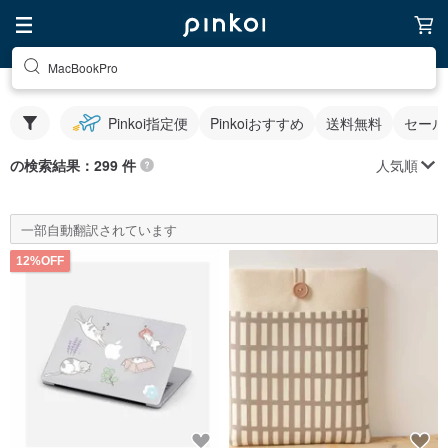
MacBookPro
Pinkoi指定便
Pinkoiおすすめ
送料無料
セール
人気順
の検索結果：299 件
一部自動翻訳されています
12%OFF