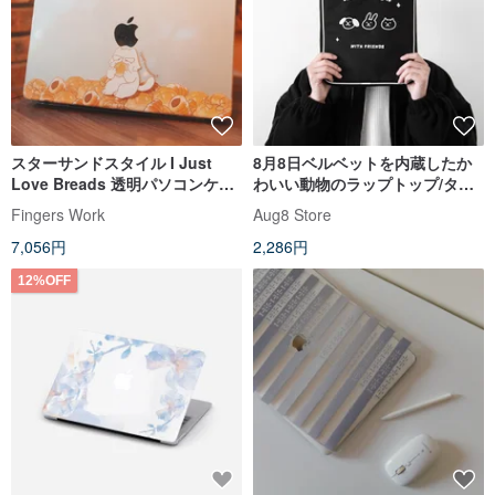
スターサンドスタイル I Just
8月8日ベルベットを内蔵したか
Love Breads 透明パソコンケー
わいい動物のラップトップ/タブ
ス MACBOOK CASE
レットバッグ
Fingers Work
Aug8 Store
7,056円
2,286円
12%OFF