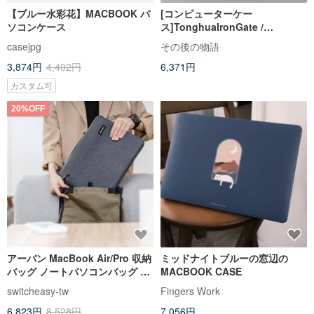
【ブルー水彩花】MACBOOK パ
[コンピューターケー
ソコンケース
ス]TonghuaIronGate /
Yingzhong Later Series / グレ
casejpg
その後の物語
ー
3,874円
4,402円
6,371円
カスタム可
20%OFF
アーバン MacBook Air/Pro 収納
ミッドナイトブルーの窓辺の
バッグ ノートパソコンバッグ 14
MACBOOK CASE
/16 インチ
switcheasy-tw
Fingers Work
6,823円
8,528円
7,056円