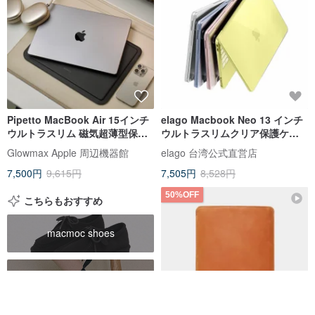
Pipetto MacBook Air 15インチ
elago Macbook Neo 13 インチ
ウルトラスリム 磁気超薄型保護
ウルトラスリムクリア保護ケー
ケース
ス (A3404 対応)
Glowmax Apple 周辺機器館
elago 台湾公式直営店
7,500円
9,615円
7,505円
8,528円
50%OFF
こちらもおすすめ
macmoc shoes
macmoc 涼鞋