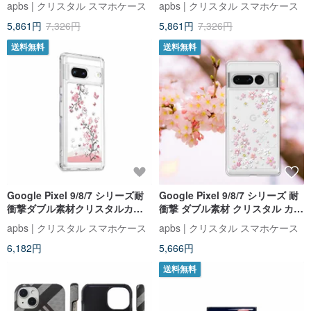
apbs | クリスタル スマホケース
apbs | クリスタル スマホケース
カラー ダイヤモンド フォン ケー
ケース - Tian Lai Zhi Sakura
5,861円
7,326円
5,861円
7,326円
ス - ドレス ラグジュアリー エデ
ィション
送料無料
送料無料
Google Pixel 9/8/7 シリーズ耐
Google Pixel 9/8/7 シリーズ 耐
衝撃ダブル素材クリスタルカラ
衝撃 ダブル素材 クリスタル カラ
ーダイヤモンド電話ケース-日本
ー ダイヤモンド 電話ケース - ロ
apbs | クリスタル スマホケース
apbs | クリスタル スマホケース
桜
マンチック サクラ
6,182円
5,666円
送料無料