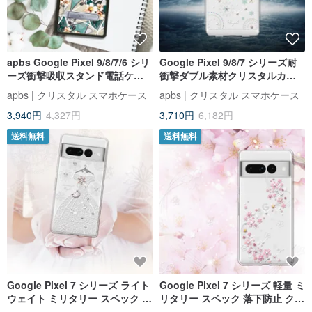
apbs Google Pixel 9/8/7/6 シリ
Google Pixel 9/8/7 シリーズ耐
ーズ衝撃吸収スタンド電話ケー
衝撃ダブル素材クリスタルカラ
ス - Goethe Rose
ーダイヤモンド電話ケース-
apbs | クリスタル スマホケース
apbs | クリスタル スマホケース
Xingyue
3,940円
4,327円
3,710円
6,182円
送料無料
送料無料
Google Pixel 7 シリーズ ライト
Google Pixel 7 シリーズ 軽量 ミ
ウェイト ミリタリー スペック ド
リタリー スペック 落下防止 クリ
ロップ レジスタント クリスタル
スタル カラー ダイヤモンド 携帯