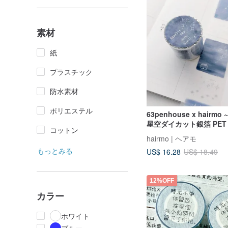
素材
紙
プラスチック
防水素材
ポリエステル
63penhouse x hairmo ~ 
星空ダイカット銀箔 PET
コットン
hairmo | ヘアモ
もっとみる
US$ 16.28
US$ 18.49
12%OFF
カラー
ホワイト