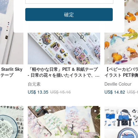
確定
Starlit Sky
「軽やかな日常」PET & 和紙テープ
【ベビーカピバ
 テープ
- 日常の花々を描いたイラストで、
イラスト PET
DIY 手帳や日記を彩るデコレーショ
テープ 手帳デコ
自元素
Deville Colour
ン素材
US$ 13.35
US$ 14.82
US$ 15.16
US$ 