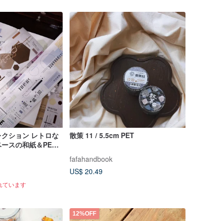
クション レトロな
散策 11 / 5.5cm PET
ースの和紙＆PET
ョン型抜きマスキン
fafahandbook
US$ 20.49
れています
12%OFF