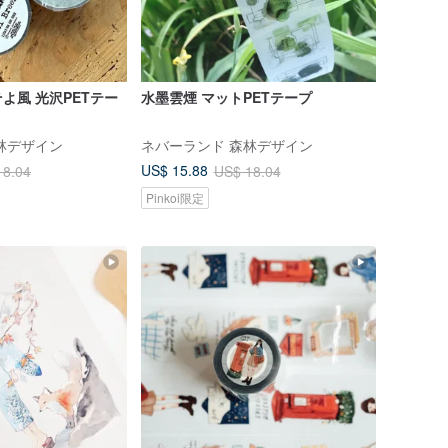
よ風 光沢PETテー
水墨雲煙 マットPETテープ
林デザイン
ネバーランド 森林デザイン
US$ 15.88
18.04
US$ 18.04
Pinkoi限定