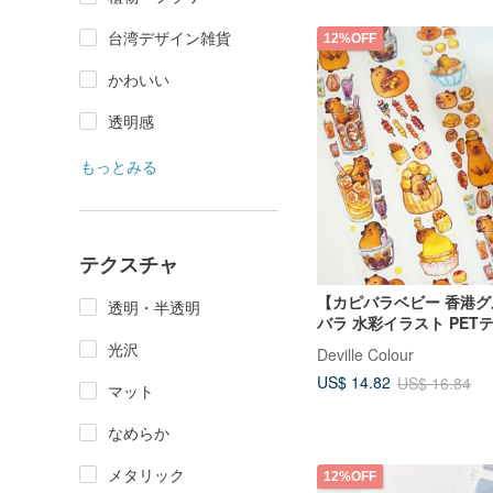
台湾デザイン雑貨
12%OFF
かわいい
透明感
もっとみる
テクスチャ
【カピバラベビー 香港
透明・半透明
バラ 水彩イラスト PET
付き 手帳
光沢
Deville Colour
US$ 14.82
US$ 16.84
マット
なめらか
メタリック
12%OFF