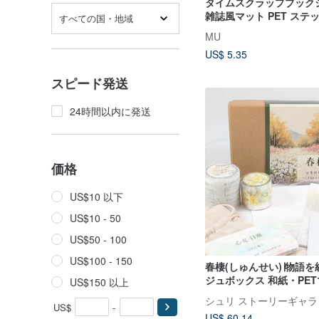
タイムスクラップブック
雑誌風マット PET ステッ
すべての国・地域
カット PET ロールステッカ
MU
US$ 5.35
スピード発送
24時間以内に発送
価格
US$10 以下
US$10 - 50
US$50 - 100
US$100 - 150
春棲(しゅんせい)∣物語
ジュボックス 和紙・PE
US$150 以上
ギフトセット 手作り 手
シュリ ストーリーギャラ
US$
-
US$ 60.14