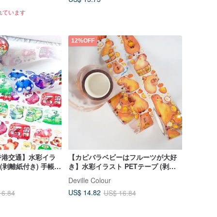
れています
12%OFF
香港交通】水彩イラ
【カピバラベビーはフルーツが大好
 (剥離紙付き) 手帳デ
き】水彩イラスト PETテープ (剥離
旅行に
紙付き) 手帳
Deville Colour
US$ 14.82
16.84
US$ 16.84