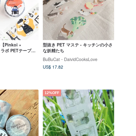
e【Pinkoi ×
型抜き PET マステ - キッチンの小さ
 コラボ PETテープ】
な妖精たち
BuBuCat・DaividCooksLove
US$ 17.82
12%OFF