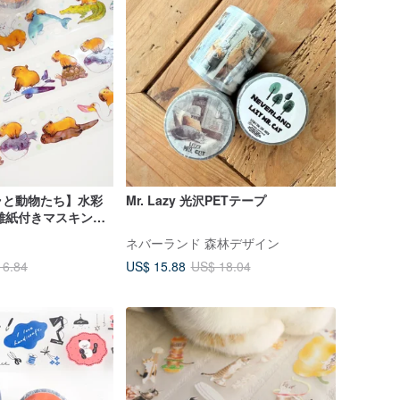
ラと動物たち】水彩
Mr. Lazy 光沢PETテープ
剥離紙付きマスキング
レーション
ネバーランド 森林デザイン
US$ 15.88
16.84
US$ 18.04