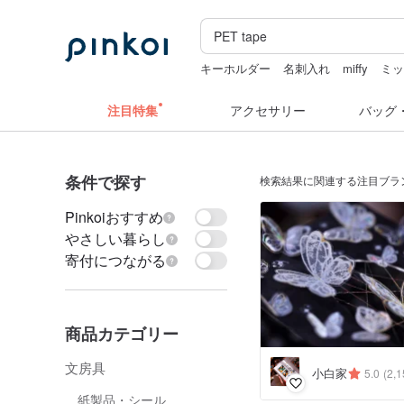
キーホルダー
名刺入れ
miffy
ミッ
hwara
注目特集
アクセサリー
バッグ
条件で探す
検索結果に関連する注目ブラ
Pinkoiおすすめ
やさしい暮らし
寄付につながる
商品カテゴリー
文房具
小白家
5.0
(2,1
紙製品・シール