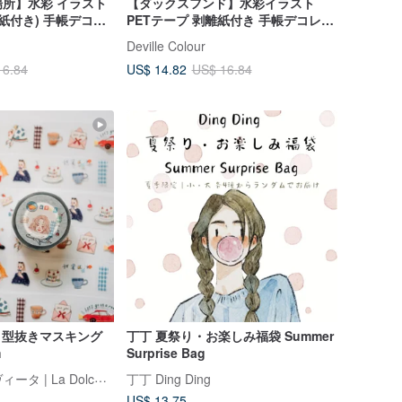
所】水彩 イラスト
【ダックスフンド】水彩イラスト
離紙付き) 手帳デコレ
PETテープ 剥離紙付き 手帳デコレー
き物
ション ダックスフンド 犬 わんちゃ
Deville Colour
ん
US$ 14.82
16.84
US$ 16.84
 PET 型抜きマスキング
丁丁 夏祭り・お楽しみ福袋 Summer
m
Surprise Bag
ラ・ドルチェ・ヴィータ | La Dolce Vita
丁丁 Ding Ding
US$ 13.75