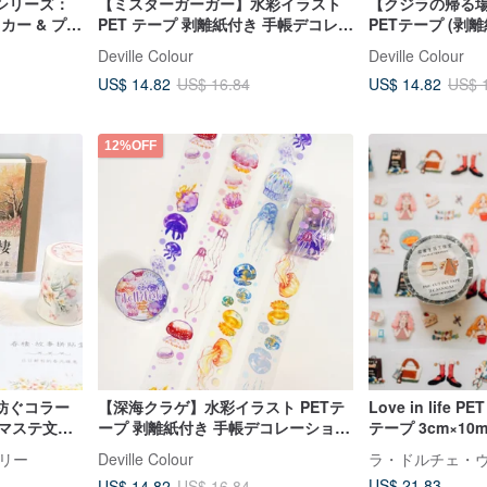
シリーズ：
【ミスターガーガー】水彩イラスト
【クジラの帰る場
カー & プレ
PET テープ 剥離紙付き 手帳デコレー
PETテープ (剥
ー No.8
ション 小さなガチョウ 小さなアヒル
ーション 海の生
Deville Colour
Deville Colour
愛
US$ 14.82
US$ 14.82
US$ 16.84
US$ 
12%OFF
を紡ぐコラー
【深海クラゲ】水彩イラスト PETテ
Love in life
Tマステ文具
ープ 剥離紙付き 手帳デコレーション
テープ 3cm×10
帳デコ日記
ジェリーフィッシュ 海洋
リー
Deville Colour
US$ 21.83
US$ 14.82
US$ 16.84