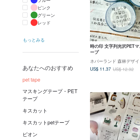
ブルー
ピンク
グリーン
レッド
もっとみる
時の印 文字列光沢PET
ープ
ネバーランド 森林デザイ
あなたへのおすすめ
US$ 11.37
US$ 12.92
pet tape
マスキングテープ・PET
テープ
キスカット
キスカットpetテープ
ピオン