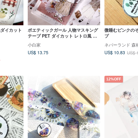
 和紙ダイカット
ポエティックガール 人物マスキング
微睡むピンクのそ
テープ PET ダイカット レトロ風 塩
プ
系 日常使い 文房具 手帳デコレーシ
小白家
ネバーランド 森
ョン
US$ 13.75
US$ 10.83
US$ 
す
12%OFF