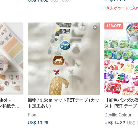
18 人がカートに入
12%OFF
nkoi ×
織物 / 3.5cm マットPETテープ (カッ
【虹色パンダの
ョン和紙テー
ト加工あり)
スト PET テープ
コレーション、
Pion
Deville Colour
US$ 13.29
US$ 14.82
US$ 
す