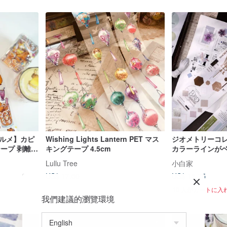
グルメ】カピ
Wishing Lights Lantern PET マス
ジオメトリーコレ
テープ 剥離紙
キングテープ 4.5cm
カラーラインがベ
手帳デコレーシ
Lullu Tree
小白家
グテープ
US$ 17.50
US$ 13.75
10 人がカートに入
我們建議的瀏覽環境
12%OFF
12%OFF