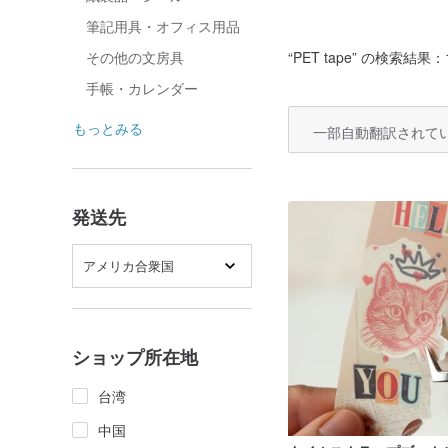
筆記用具・オフィス用品
“
PET tape
” の検索結果：10
その他の文房具
手帳・カレンダー
もっとみる
一部自動翻訳されて
発送先
アメリカ合衆国
ショップ所在地
台湾
中国