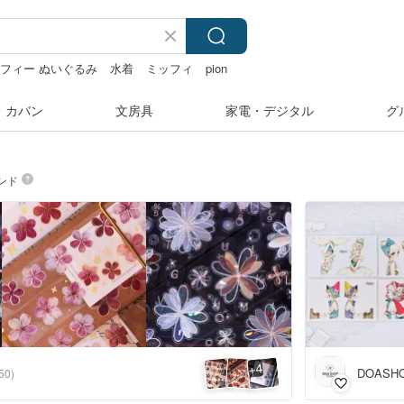
フィー ぬいぐるみ
水着
ミッフィ
pion
・カバン
文房具
家電・デジタル
グ
ンド
4
+
DOASH
50)