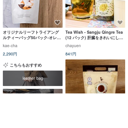
オリジナルリーフトライアング
Tea Wish - Sangju Qingre Tea
ルティーバッグ50パック-オレン
(12 パック) 肝臓をきれいにし、
ジグリーンティー
視力を改善し、熱を取り除き、
kae-cha
chayuen
解毒します。
2,290円
841円
こちらもおすすめ
leather bag
harris tweed bags
bag
台湾玉露緑茶ティーバッグ 30 個