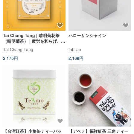
Tai Chang Tang | 晴明菊花茶
ハローサンシャイン
（晴明菊茶） | 疲労を和らげ、心
身をリフレッシュする漢方茶バ
Tai Chang Tang
fabilab
ッグ
2,175円
2,168円
【台湾紅茶】小角缶ティーバッ
【デベテ】福祥紅茶 三角ティー