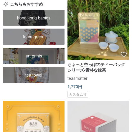
こちらもおすすめ
hong kong babies
team green
art prints
ちょっと空っぽのティーバッグ
シリーズ-素朴な緑茶
tea towel
teasmatter
1,770円
カスタム可