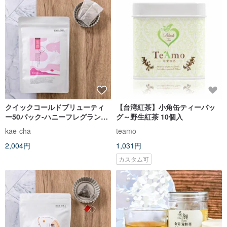
クイックコールドブリューティ
【台湾紅茶】小角缶ティーバッ
ー50パック-ハニーフレグラント
グ～野生紅茶 10個入
紅茶ティーバッグ
kae-cha
teamo
2,004円
1,031円
カスタム可