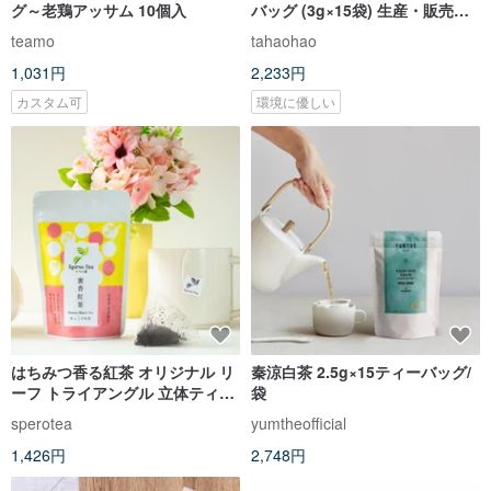
グ～老鶏アッサム 10個入
バッグ (3g×15袋) 生産・販売履
歴│即納
teamo
tahaohao
1,031円
2,233円
カスタム可
環境に優しい
はちみつ香る紅茶 オリジナル リ
秦涼白茶 2.5g×15ティーバッグ/
ーフ トライアングル 立体ティー
袋
バッグ 軽量 7袋
sperotea
yumtheofficial
1,426円
2,748円