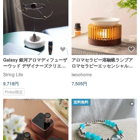
Galaxy 銀河アロマディフューザ
アロマセラピー溶融蝋ランプア
ーウッド デザイナーズクリエイ
ロマセラピーエッセンシャルオ
ティブ 癒しのギフト インスタレ
イルキャンドルスタンドホーム
String Life
iwoohome
ーションアート ダイナミックバ
フレグランスエイズ睡眠白檀茶
9,718円
7,505円
ランス
アロマセラピー炉の装飾
Pinkoi限定
送料無料