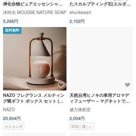
禅化合物ピュアエッセンシャル
たスカルプティング石(エルダー
オイル ESSENTIAL OIL BLEND
フラワーとアップル)
沐時光 MOUSSE NATURE SOAP
shunkeeart
5,266円
2,102円
送料無料
NAZO フレグランス メルティン
天然台湾ヒノキの車用アロマデ
グ蝋ギフト ボックス セット (ア
ィフューザー – マグネットで簡
ロマセラピー マッサージ ビュー
単装着、手軽に車内を清々しい
NAZO
威力康創意
ティー キャンドル メルティング
香りで満たすハンドメイドディ
20,604円
2,004円
キャンドル ランプ付き) はギフト
フューザー
に最適です。
カスタム可
環境に優しい