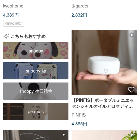
鍮製サウンドボウル ヨガ 瞑想 癒
ブレンド 10ml - シトラス フレッ
iwoohome
tt-garden
し プレゼント
シュ
4,389円
2,832円
Pinkoi限定
こちらもおすすめ
snoopy
snoopy 袋
snoopy 生日禮物
【PINFIS】ポータブルミニエッ
センシャルオイルアロマディフ
peanuts
ューザー（フランス産オーガニ
PINFIS
ックエッセンシャルオイル10ml
4,865円
贈呈）