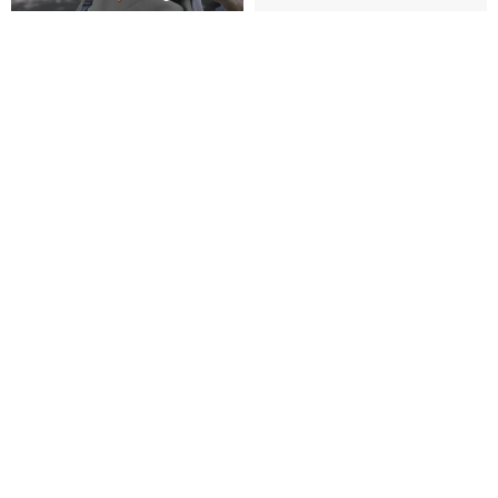
supportingrole
100% ピュア ナチュラル アロマ
セラピー エッセンシャル オイル
5ml - ゼラニウム
tt-garden
2,832円
NARRATIVE オリエンタルパフ
【静心流香】手作りよもぎアロ
ュームシリーズ 100%ピュアエッ
マ逆流香専用線香立てセット | ビ
センシャルオイル
ジュアル系アロマ