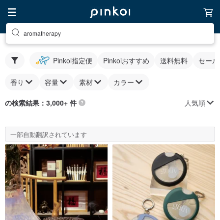
aromatherapy
Pinkoi指定便
Pinkoiおすすめ
送料無料
セール
香り
容量
素材
カラー
人気順
の検索結果：3,000+ 件
一部自動翻訳されています