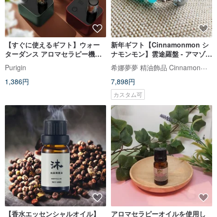
【すぐに使えるギフト】ウォー
新年ギフト【Cinnamonmon シ
ターダンス アロマセラピー機器
ナモンモン】雲途羅盤 - アマゾナ
ピュアエッセンシャルオイルデ
イトアロマブレスレット
希娜夢夢 精油飾品 Cinnamonmon aromacc
Purigin
ィフューザー 静音、均一、低燃
1,386円
7,898円
費
カスタム可
【香水エッセンシャルオイル】
アロマセラピーオイルを使用し