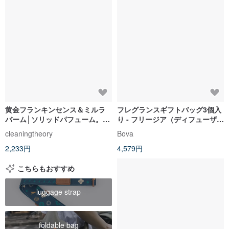
黄金フランキンセンス＆ミルラ
フレグランスギフトバッグ3個入
バーム│ソリッドパフューム。精
り - フリージア（ディフューザー
油が肌を整え、潤し、乾燥によ
ボトル/フレグランスバッグ/補充
cleaningtheory
Bova
るひび割れを防ぎます
ボトル）
2,233円
4,579円
こちらもおすすめ
luggage strap
foldable bag