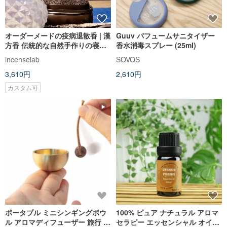
オーダーメードの疫病退散香 | 漢
Guuv パフュームサニタイザー
方香 伝統的な自然手作りの寝香
香水消毒スプレー (25ml)
10g 味パック
incenselab
SOVOS
3,610円
2,610円
カスタム可
ポータブル ミニシンギングボウ
100% ピュア ナチュラル アロマ
ル アロマディフューザー 旅行 真
セラピー エッセンシャル オイル