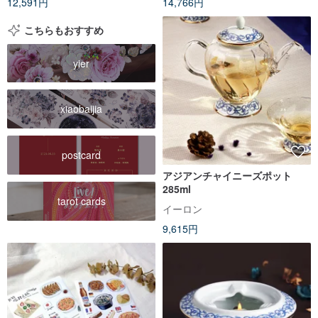
12,591円
14,766円
こちらもおすすめ
yier
xiaobaijia
postcard
アジアンチャイニーズポット
285ml
tarot cards
イーロン
9,615円