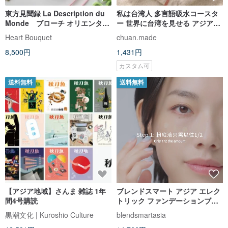
東方見聞録 La Description du
私は台湾人 多言語吸水コースタ
Monde ブローチ オリエンタル
ー 世界に台湾を見せる アジア言
エキゾチック エスニック アジア
語 ヨーロッパ言語
Heart Bouquet
chuan.made
中華 ジパング シノワズリ マルコ
8,500円
1,431円
ポーロ
カスタム可
送料無料
送料無料
【アジア地域】さんま 雑誌 1年
ブレンドスマート アジア エレク
間4号購読
トリック ファンデーションブラ
シセット
黒潮文化 | Kuroshio Culture
blendsmartasia