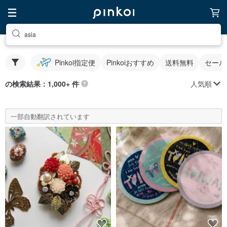
asia
Pinkoi指定便
Pinkoiおすすめ
送料無料
セール
人気順
の検索結果：1,000+ 件
一部自動翻訳されています