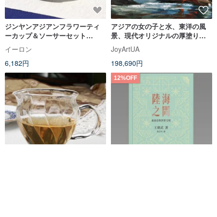
ジンヤンアジアンフラワーティ
アジアの女の子と水、東洋の風
ーカップ＆ソーサーセット
景、現代オリジナルの厚塗り油
（160ml）
絵
イーロン
JoyArtUA
6,182円
198,690円
12%OFF
ジンヤン アジアン ティー シー
陸と海の間 / 王賡武 著
(250ml)
イーロン
CUHK Press