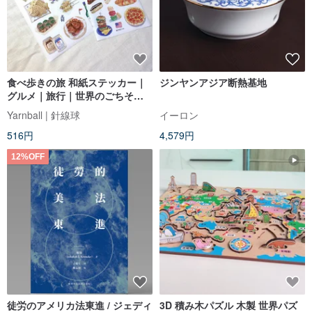
食べ歩きの旅 和紙ステッカー｜
ジンヤンアジア断熱基地
グルメ｜旅行｜世界のごちそう
｜文具｜手帳シール｜針線球
Yarnball | 針線球
イーロン
516円
4,579円
12%OFF
徒労のアメリカ法東進 / ジェディ
3D 積み木パズル 木製 世界パズ