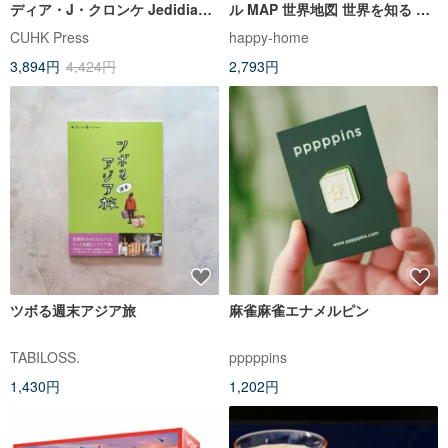
ディア・J・クロンケ Jedidiah
ル MAP 世界地図 世界を知る ア
J. Kroncke 著
ジアを知る
CUHK Press
happy-home
3,894円
4,424円
2,793円
ツボる週末アジア旅
麻雀麻雀エナメルピン
TABILOSS.
pppppins
1,430円
1,202円