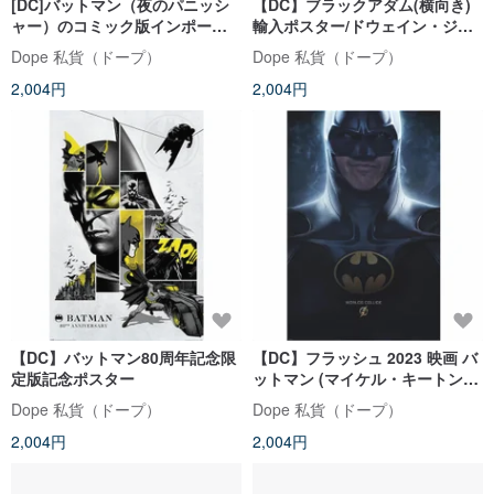
[DC]バットマン（夜のパニッシ
【DC】ブラックアダム(横向き)
ャー）のコミック版インポート
輸入ポスター/ドウェイン・ジョ
ポスター
ンソン/ブラックアダム/ザ・ロッ
Dope 私貨（ドープ）
Dope 私貨（ドープ）
ク
2,004円
2,004円
【DC】バットマン80周年記念限
【DC】フラッシュ 2023 映画 バ
定版記念ポスター
ットマン (マイケル・キートン)
ポスター
Dope 私貨（ドープ）
Dope 私貨（ドープ）
2,004円
2,004円