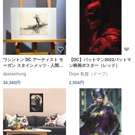
ワシントン DC アーティスト モ
【DC】バットマン2022バットマ
ーガン スタインメッツ - 人間と
ン映画ポスター（レッド）
猟犬 - エッチング - エッチング
dpstaichung
Dope 私貨（ドープ）
34,340円
2,004円