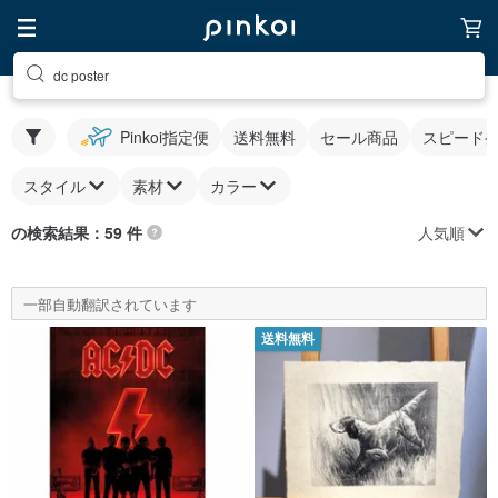
dc poster
Pinkoi指定便
送料無料
セール商品
スピード
スタイル
素材
カラー
人気順
の検索結果：59 件
一部自動翻訳されています
送料無料