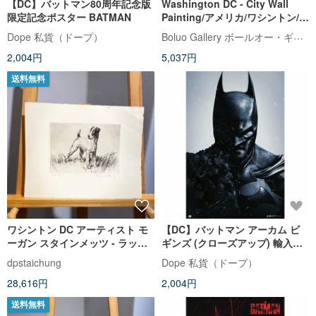
【DC】バットマン80周年記念版
Washington DC - City Wall
限定記念ポスター BATMAN
Painting/アメリカ/ワシントン/オ
フィススペース/カフェ/スタジオ
Boluo Gallery ボールオー・ギャラリー
Dope 私貨（ドープ）
2,004円
5,037円
送料無料
ワシントン DC アーティスト モ
【DC】バットマン アーカム ビ
ーガン スタインメッツ - ラッセ
ギンズ (クローズアップ) 輸入ポ
ル テリア - エッチング - エッチ
スター
dpstaichung
Dope 私貨（ドープ）
ング
28,616円
2,004円
送料無料