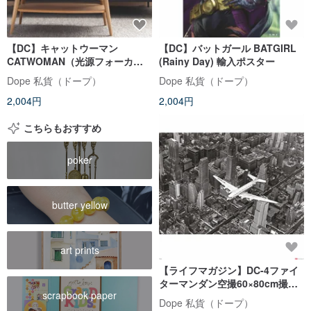
【DC】キャットウーマン
【DC】バットガール BATGIRL
CATWOMAN（光源フォーカ
(Rainy Day) 輸入ポスター
ス）イギリス輸入ポスター
Dope 私貨（ドープ）
Dope 私貨（ドープ）
2,004円
2,004円
こちらもおすすめ
poker
butter yellow
art prints
【ライフマガジン】DC-4ファイ
ターマンダン空撮60×80cm撮影
scrapbook paper
作品
Dope 私貨（ドープ）