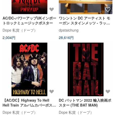
AC/DC-パワーアップUKインポー
ワシントン DC アーティスト モ
トロックミュージックポスター
ーガン スタインメッツ - ラッセ
ル テリア - エッチング - エッチ
Dope 私貨（ドープ）
dpstaichung
ング
2,004円
28,616円
【AC/DC】Highway To Hell
DC バットマン 2022 輸入映画ポ
Hell Train アルバムカバーポスタ
スター (THE BAT MAN)
ー
Dope 私貨（ドープ）
Dope 私貨（ドープ）