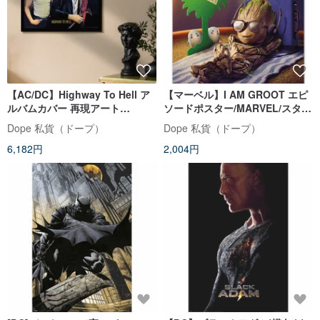
【AC/DC】Highway To Hell ア
【マーベル】I AM GROOT エピ
ルバムカバー 再現アート
ソードポスター/MARVEL/スター
(30×30、額縁付き)
シップ・トゥルーパーズ/I AM
Dope 私貨（ドープ）
Dope 私貨（ドープ）
GROOT
6,182円
2,004円