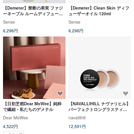
【Demeter】禁断の果実 ファジ
【Demeter】Clean Skin ディフ
ーネーブル ルームディフューザ
ューザーオイル 120ml
ーオイル 120ml
Sense
Sense
6,296円
6,296円
【日初芝稻Dear MeWee】純粋
【NAVALLIHILL ナヴァリヒル】
で繊細・私たちのデメテル
パーフェクトロングラスティン
グコンシーラーファンデーショ
Dear MeWee
navallihill
ン【プロフェッショナル版】【3
4,522円
12,591円
個セット】