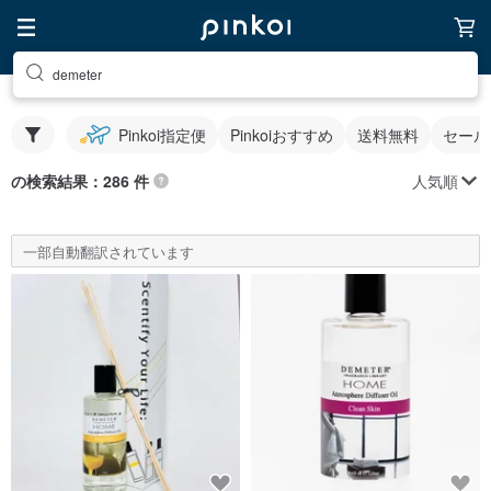
demeter
Pinkoi指定便
Pinkoiおすすめ
送料無料
セール
人気順
の検索結果：286 件
一部自動翻訳されています