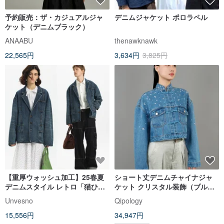
予約販売：ザ・カジュアルジャ
デニムジャケット ポロラペル
ケット（デニムブラック）
ANAABU
thenawknawk
22,565円
3,634円
3,825円
【重厚ウォッシュ加工】25春夏
ショート丈デニムチャイナジャ
デニムスタイル レトロ「猫ひ
ケット クリスタル装飾（ブル
げ」デニムジャケット
ー）| 香港デザイン
Unvesno
Qipology
Unvesno(UN)
15,556円
34,947円