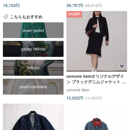
18,153円
39,787円
45,212円
3%OFF
こちらもおすすめ
down jacket
gallop helmet
helmet
unnone itemオリジナルデザイ
ン ブラックデニムジャケット レ
pearl+necklace
トロGジャン
unnone item
10,832円
11,167円