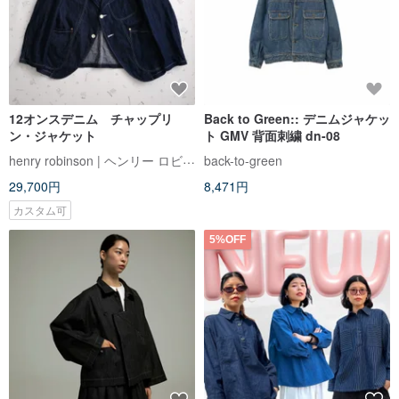
12オンスデニム チャップリ
Back to Green:: デニムジャケッ
ン・ジャケット
ト GMV 背面刺繍 dn-08
henry robinson | ヘンリー ロビンソン
back-to-green
29,700円
8,471円
カスタム可
5%OFF