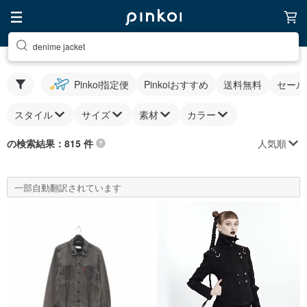
denime jacket
Pinkoi指定便
Pinkoiおすすめ
送料無料
セール
スタイル
サイズ
素材
カラー
人気順
の検索結果：815 件
一部自動翻訳されています