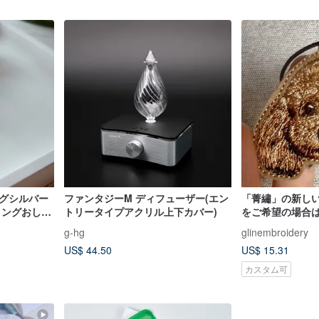
ングシルバー
ファンタジーM ディフューザー(エン
「菁繡」の新し
リングおしゃ
トリータイプアクリル上下カバー)
をご希望の場合
品をカートに入
g-hg
glinembroidery
新しい「ふわふ
US$ 44.50
US$ 15.31
してください。
カスタム可