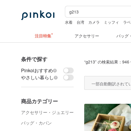
水着
台湾
カメラ
ミッフィ
ラベ
台湾 24金 ネックレス
注目特集
アクセサリー
バッグ
条件で探す
“
g213
” の検索結果：946
Pinkoiおすすめ
やさしい暮らし
一部自動翻訳されて
商品カテゴリー
アクセサリー・ジュエリー
バッグ・カバン