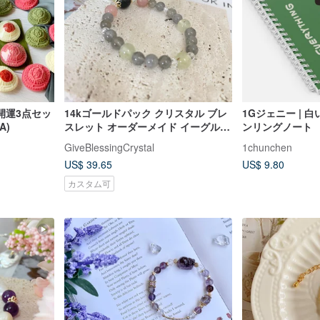
開運3点セッ
14kゴールドパック クリスタル ブレ
1Gジェニー | 
A)
スレット オーダーメイド イーグルア
ンリングノート
イ石石マダガスカル ピンク クリスタ
GiveBlessingCrystal
1chunchen
ル パープル 細長い
US$ 39.65
US$ 9.80
カスタム可