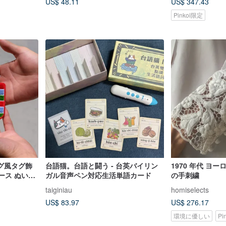
US$ 48.11
US$ 347.43
Pinkoi限定
グ風タグ飾
台語猫。台語と闘う - 台英バイリン
1970 年代 ヨ
ケース ぬいぐ
ガル音声ペン対応生活単語カード
の手刺繍
ジタグ
taiginiau
homiselects
US$ 83.97
US$ 276.17
環境に優しい
Pi