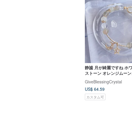
静謐 月が綺麗ですね ホ
ストーン オレンジムー
リーズ 14KGFクリスタ
GiveBlessingCrystal
ト デザイン
US$ 64.59
カスタム可