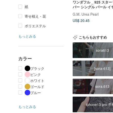
ワンダフル _ 925 スタ
紙
バー シングル パール イ
色 オプション コンプリ
G.M. Urea Pearl
寄せ植え・花
高品質 多用途
US$ 20.45
ポリエステル
もっとみる
こちらもおすすめ
sora613
カラー
[sora-613]
ブラック
ピンク
ホワイト
sora.613
ゴールド
ブルー
iphone13 pro 
もっとみる