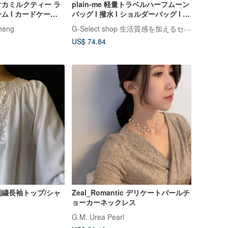
カミルクティー ラ
plain-me 軽量トラベルハーフムーン
ム l カードケース
バッグ l 撥水 l ショルダーバッグ l 斜
 ふわふわチャーム
め掛けバッグ
G-Select shop 生活質感を加えるセレクトショップ
heng
US$ 74.84
繍長袖トップ/シャ
Zeal_Romantic デリケートパールチ
ョーカーネックレス
G.M. Urea Pearl