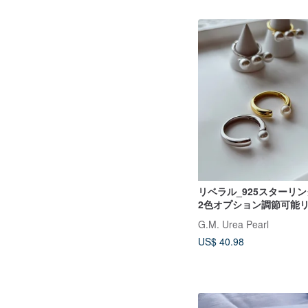
リベラル_925スターリ
2色オプション調節可能
れで万能なパールリング
G.M. Urea Pearl
US$ 40.98