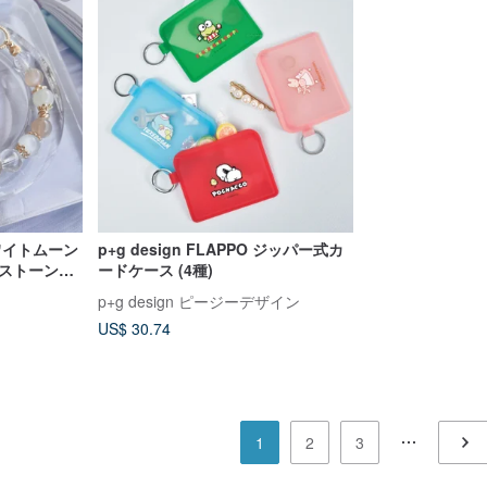
ワイトムーン
p+g design FLAPPO ジッパー式カ
ンストーンシ
ードケース (4種)
ルブレスレッ
p+g design ピージーデザイン
US$ 30.74
1
2
3