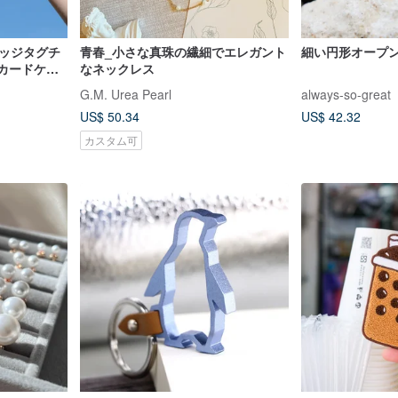
ゲッジタグチ
青春_小さな真珠の繊細でエレガント
細い円形オープ
Dカードケー
なネックレス
G.M. Urea Pearl
always-so-great
US$ 50.34
US$ 42.32
カスタム可