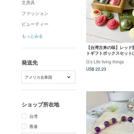
文房具
ファッション
ビューティー
もっとみる
【台湾古来の味】レッド
トギフトボックスセット(
G's Life living things
発送先
US$ 22.23
アメリカ合衆国
ショップ所在地
台湾
香港