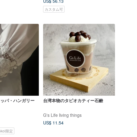
US$ 56.13
カスタム可
ーロッパ・ハンガリー
台湾本物のタピオカティー石鹸
G's Life living things
US$ 11.54
nkoi限定