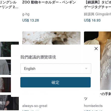
ーリングシル
ZOO 動物キーホルダー - ペンギン
【錦源興】タピオ
ヤリング 2
ゲージタグチャー
ート サイズ
ID カードケース
g-hg
錦源興 Gímgoân
ラゲージタグ
US$ 13.28
US$ 16.93
我們建議的瀏覽環境
確定
洗練された平面
ハンガリーの手刺
ツ
手機殼
always-so-great
homiselects