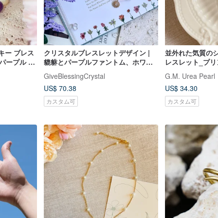
キー ブレス
クリスタルブレスレットデザイン |
並外れた気質の
パープル ゴ
貔貅とパープルファントム、ホワイ
レスレット_プリ
ープルクリ
トクォーツ、14Kゴールドフィルド |
GiveBlessingCrystal
G.M. Urea Pearl
開運クリスタルブレスレット | ギフ
US$ 70.38
US$ 34.30
ト
カスタム可
カスタム可