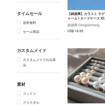
タイムセール
【錦源興】カラスミ ラ
ャーム l カードケース I
送料無料
ス ふわふわチャーム
錦源興 Gímgoânheng
US$ 16.93
セール商品
カスタムメイド
カスタムメイドのみ表
示
素材
コットン
クリスタル