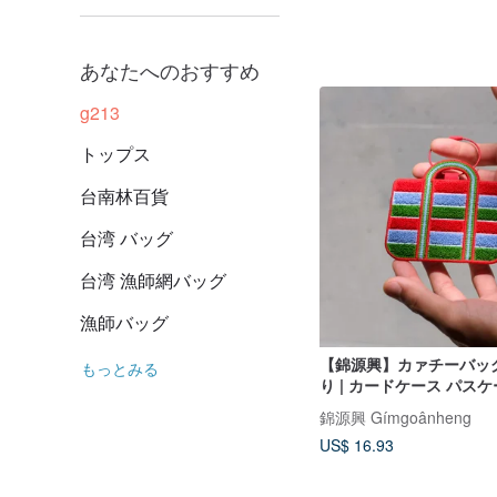
あなたへのおすすめ
g213
トップス
台南林百貨
台湾 バッグ
台湾 漁師網バッグ
漁師バッグ
【錦源興】カァチーバッ
もっとみる
り | カードケース パス
るみキーホルダー ラゲッ
錦源興 Gímgoânheng
US$ 16.93