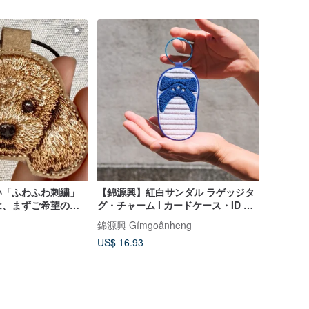
い「ふわふわ刺繍」
【錦源興】紅白サンダル ラゲッジタ
は、まずご希望の商
グ・チャーム l カードケース・ID カ
れてから、こちらの
ードホルダー・ぬいぐるみチャーム
錦源興 Gímgoânheng
わ刺繍」を追加購入
US$ 16.93