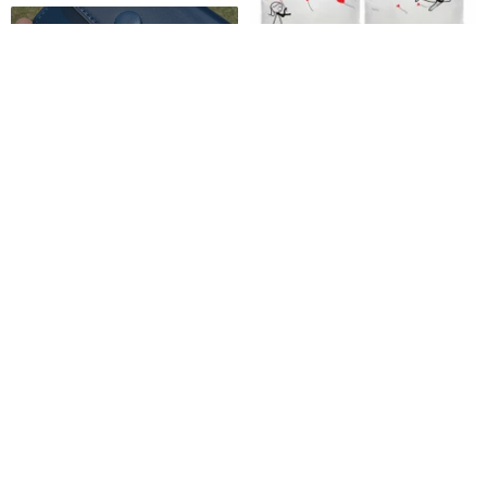
key pouch
keychain
AeroplaneII Boy Meets Girl カ
ップル枕カバー (Human Touch
bag
製)
Human Touch Official
8,689円
9,146円
カスタム可
送料無料
送料無料