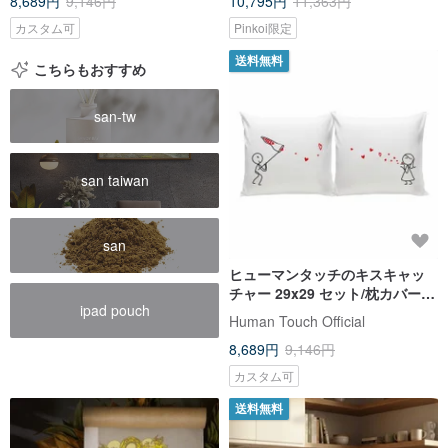
8,689円
9,146円
10,795円
11,363円
カスタム可
Pinkoi限定
送料無料
こちらもおすすめ
san-tw
san taiwan
san
ヒューマンタッチのキスキャッ
チャー 29x29 セット/枕カバー 2
ipad pouch
枚
Human Touch Official
8,689円
9,146円
カスタム可
送料無料