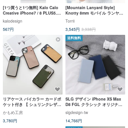
[1つ買うと1つ無料] Kalo Calo
[Mountain Lanyard Style]
Creative iPhone7 / 8 PLUS5.5
Knotty 8mm モバイル ランヤー
インチデニムポケットケース
ド ストラップ | ラズベリーレッ
kalodesign
Torrii
ド+ ホワイト
567円
3,545円
3,938円
送料無料
リアケース バイカラー カードポ
SLG デザイン iPhone XS Max
ケット付き 【 シュリンクレザー
D8 FGL クラシック オリジナル
】姫路レザー iPhone 通勤 通学
レザー サイド フリップ レザー
かもめ工房
slgdesign-tw
JS10K
ケース
3,780円
14,766円