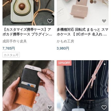
【カスタマイズ携帯ケース】ア
多機種対応 回転式 まるっと スマ
ボカド携帯ケース プラグインク
ホケース 【 2Cポーチ 名入れ 】
ロスボディ本革携帯ケース
スマホショルダー くすみカラー
成田手作り皮具
かもめ工房
コインケース カードケース
7,765円
3,980円
BE08U
カスタム可
10%OFF