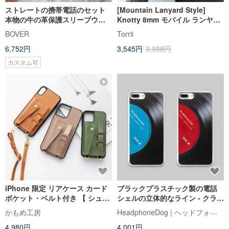
ストレートの携帯電話のセット
[Mountain Lanyard Style]
本物の牛の革保護スリーブウー
Knotty 8mm モバイル ランヤー
ルは、携帯電話のポケットカー
ド ストラップ | ピーチ ピンク +
BOVER
Torrii
ドホルダー財布iPhone X /
オレンジ
6,752円
3,545円
3,938円
iPhone 8プラス/ SAMSUNGギャ
ラクシーS8 /注8を感じた[英語名
カスタム可
は無料/添加剤の購入手ネックス
トラップを刻ま]
iPhone 限定 リアケース カード
ブラックプラスチック製の電話
ポケット・ベルト付き 【 シュリ
シェルの立体的なライン - クラシ
ンク 】姫路レザー 本革 ショルダ
ックなレッド/ブルー(iPhone11 /
HeadphoneDog | ヘッドフォンドッグ
かもめ工房
ー JS09K
Xs / 8/7 、Huawei、Samsung)
4,980円
4,001円