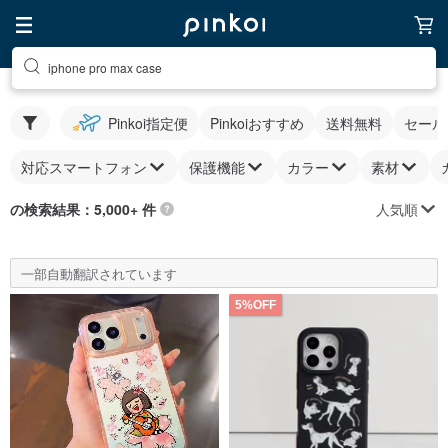
iphone pro max case
Pinkoi指定便
Pinkoiおすすめ
送料無料
セール
対応スマートフォン
保護機能
カラー
素材
人気順
の検索結果：5,000+ 件
一部自動翻訳されています
5%OFF