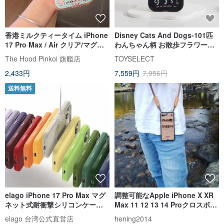
香港ミルクティータイム iPhone
Disney Cats And Dogs-101匹
17 Pro Max / Air クリア/マグネ
わんちゃん柄 お散歩フラワーキ
ット交換式スマホケース
ャニオン 強靭MagSafe iPhone
The Hood Pinkoi 旗艦店
TOYSELECT
ケース
2,433円
7,559円
7,956円
送料無料
elago iPhone 17 Pro Max マグ
調整可能なApple iPhone X XR
ネット式耐衝撃シリコンケース
Max 11 12 13 14 Proクロスボデ
カメラボタン付き
ィケース
elago 台湾公式直営店
hening2014