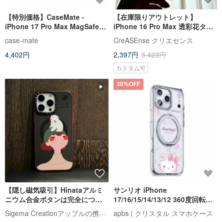
【特別価格】CaseMate -
【在庫限りアウトレット】
iPhone 17 Pro Max MagSafe対
iPhone 16 Pro Max 透彩花タイ
応ケース トワイライトシルバー
ルシリーズ 耐衝撃スマホケース
case-mate
CreASEnse クリエセンス
4,402円
2,397円
3,423円
カスタム可
30%OFF
【隠し磁気吸引】Hinataアルミ
サンリオ iPhone
ニウム合金ボタンは完全につや
17/16/15/14/13/12 360度回転マ
消し加工されており、落下防
グネットスタンドケース - 桜キテ
Sigema Creationアップルの携帯ケース
apbs | クリスタル スマホケース
止、耐傷性があり、
ィ