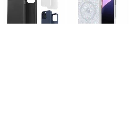
American Caudabe Veil 薄型電
iPhone 16 Pro Max Twinkle -
話ケース-iPhone 15 Pro Max
ディスコ ケース 虹色 MagSafe
(トリプルレンズ)
エディション
Hotphone HK
case-mate
5,508円
6,371円
10%OFF