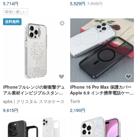
5,714円
5,529円
7,898円
iPhone16pro/max用です。
環境に優しい
送料無料
iPhoneフルレンジの耐衝撃デュ
iPhone 16 Pro Max 保護カバー
アル素材インビジブルスタンド
Apple 6.9 インチ携帯電話ケース
クリスタルカラーダイヤモンド
ソフトエッジ滑り止めと落下防
apbs | クリスタル スマホケース
Torrii
フォンケース
止
9,615円
2,190円