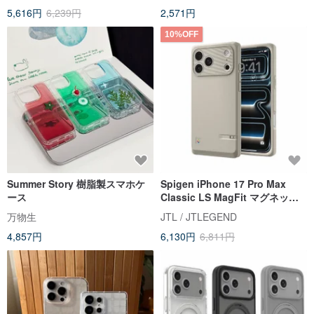
5,616円
6,239円
2,571円
10%OFF
Summer Story 樹脂製スマホケ
Spigen iPhone 17 Pro Max
ース
Classic LS MagFit マグネット
式 レトロ調 スマホケース
万物生
JTL / JTLEGEND
4,857円
6,130円
6,811円