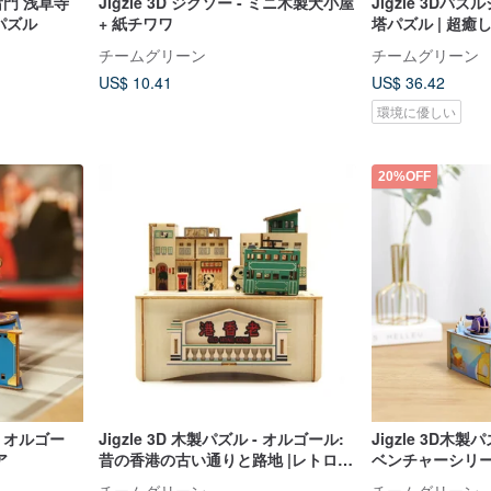
 雷門 浅草寺
Jigzle 3D ジグソー - ミニ木製犬小屋
Jigzle 3Dパ
パズル
+ 紙チワワ
塔パズル | 超癒
チームグリーン
チームグリーン
US$ 10.41
US$ 36.42
環境に優しい
20%OFF
 - オルゴー
Jigzle 3D 木製パズル - オルゴール:
Jigzle 3D木
ア
昔の香港の古い通りと路地 |レトロ
ベンチャーシリー
ノスタルジック ハンドメイド