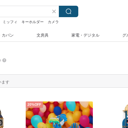
ミッフィ
キーホルダー
カメラ
・カバン
文房具
家電・デジタル
グ
件
います
20%OFF