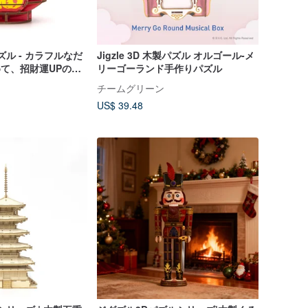
製パズル - カラフルなだ
Jigzle 3D 木製パズル オルゴール-メ
めて、招財運UPのオ
リーゴーランド手作りパズル
チームグリーン
US$ 39.48