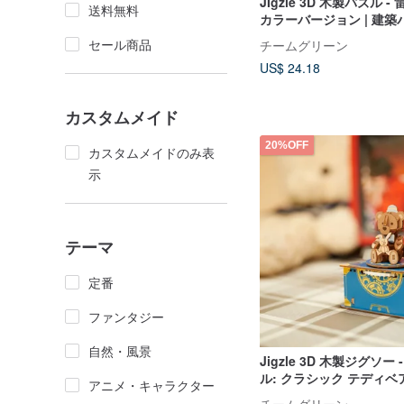
JIgzle 3D 木製パズル -
送料無料
カラーバージョン | 建築
セール商品
チームグリーン
US$ 24.18
カスタムメイド
20%OFF
カスタムメイドのみ表
示
テーマ
定番
ファンタジー
自然・風景
Jigzle 3D 木製ジグソー
ル: クラシック テディベ
アニメ・キャラクター