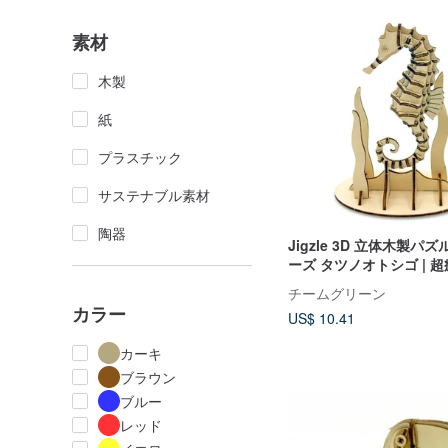
素材
木製
紙
プラスチック
サステナブル素材
陶器
Jigzle 3D 立体木製パズ
ーズ タツノオトシゴ | 
チームグリーン
カラー
US$ 10.41
カーキ
ブラウン
ブルー
レッド