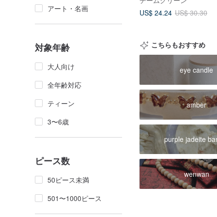
チームグリーン
アート・名画
US$ 24.24
US$ 30.30
こちらもおすすめ
対象年齢
大人向け
eye candle
全年齢対応
ティーン
amber
3〜6歳
purple jadeite ba
ピース数
wenwan
50ピース未満
501〜1000ピース