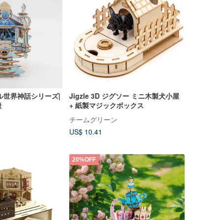
ル世界神話シリーズ|
Jigzle 3D ジグソー ミニ木製犬小屋
殿
+ 紙製マジックボックス
チームグリーン
US$ 10.41
20%OFF