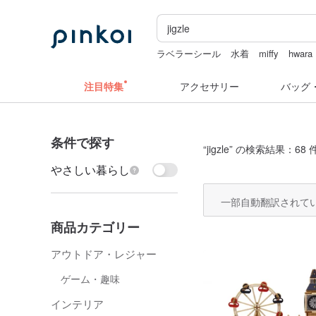
ラベラーシール
水着
miffy
hwara
ドリンクホルダー 台湾
注目特集
アクセサリー
バッグ
条件で探す
“
jigzle
” の検索結果：68 
やさしい暮らし
一部自動翻訳されて
商品カテゴリー
アウトドア・レジャー
ゲーム・趣味
インテリア