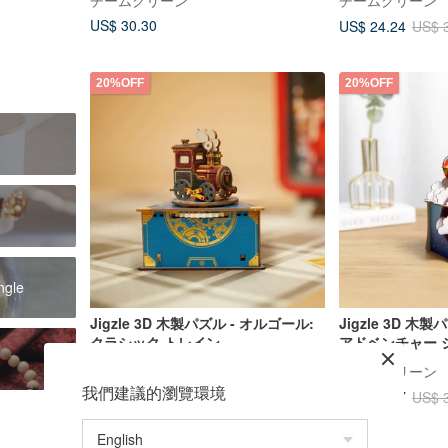
チームグリーン
チームグリーン
US$ 30.30
US$ 24.24
US$ 
20%OFF
20%OFF
ngle
Jigzle 3D 木製パズル - オルゴール:
Jigzle 3D 木
クラシック トレイン
アドベンチャー 
アドベンチャー 
チームグリーン
チームグリーン
我們建議的瀏覽環境
US$ 24.24
US$ 25.47
US$ 30.30
US$ 