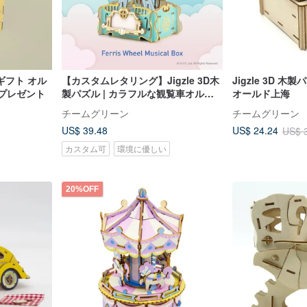
 ギフト オル
【カスタムレタリング】Jigzle 3D木
Jigzle 3D 木
日プレゼント
製パズル | カラフルな観覧車オルゴ
オールド上海
ール 結婚祝い
チームグリーン
チームグリーン
US$ 39.48
US$ 24.24
US$ 
カスタム可
環境に優しい
20%OFF