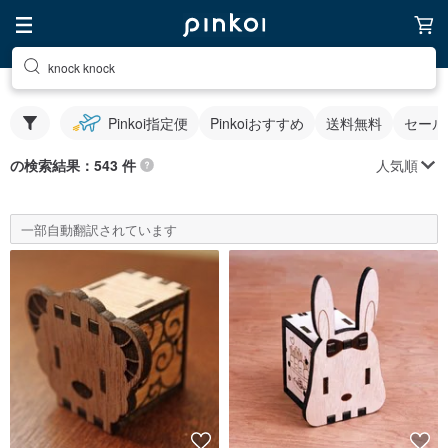
knock knock
Pinkoi指定便
Pinkoiおすすめ
送料無料
セール
人気順
の検索結果：543 件
一部自動翻訳されています