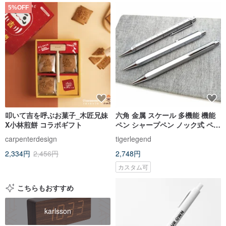
5%OFF
叩いて吉を呼ぶお菓子_木匠兄妹
六角 金属 スケール 多機能 機能
X小林煎餅 コラボギフト
ペン シャープペン ノック式 ペン
ケース付き 虎之鶴
carpenterdesign
tigerlegend
2,334円
2,456円
2,748円
カスタム可
こちらもおすすめ
karlsson