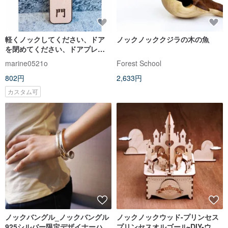
軽くノックしてください、ドア
ノックノッククジラの木の魚
を閉めてください、ドアプレー
ト、サインボード、カスタマイ
marine0521o
Forest School
ズ、警告メッセージ、表札、ス
802円
2,633円
ローガン
カスタム可
ノックバングル_ノックバングル
ノックノックウッド-プリンセス
925シルバー限定デザイナーハン
プリンセスオルゴール-DIY-ウェ