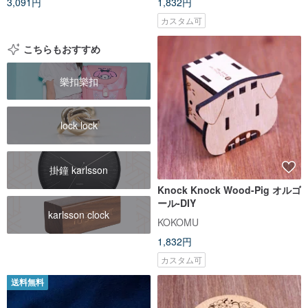
3,091円
1,832円
ルです。
カスタム可
こちらもおすすめ
樂扣樂扣
lock lock
掛鐘 karlsson
Knock Knock Wood-Pig オルゴ
ール-DIY
karlsson clock
KOKOMU
1,832円
カスタム可
送料無料