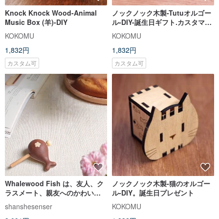
Knock Knock Wood-Animal
ノックノック木製-Tutuオルゴー
Music Box (羊)-DIY
ル-DIY-誕生日ギフト.カスタマイ
ズ.レタリング
KOKOMU
KOKOMU
1,832円
1,832円
カスタム可
カスタム可
Whalewood Fish は、友人、ク
ノックノック木製-猫のオルゴー
ラスメート、親友へのかわいい
ル-DIY。誕生日プレゼント
小さなギフトとして使用でき
shanshesenser
KOKOMU
る、瞑想とストレス解消のツー