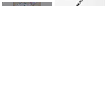
foldable bag
backpack
【カスタマイズギフト】ラバー
コーティングペン軸ノック式ゲ
monet jewelry
ルインクボールペン（100本）│
KUSDOM
オフィス小物/デスク周り
16,586円
カスタム可