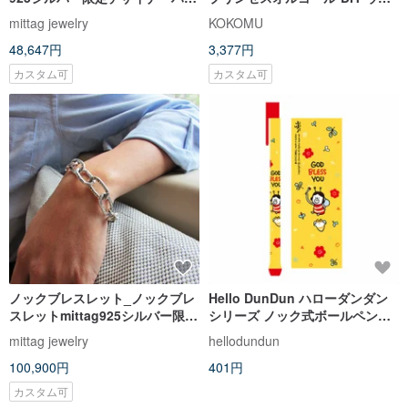
ドメイドカスタムジュエリー
ディングギフト。ウェディング
mittag jewelry
KOKOMU
小物
48,647円
3,377円
カスタム可
カスタム可
ノックブレスレット_ノックブレ
Hello DunDun ハローダンダン
スレットmittag925シルバー限定
シリーズ ノック式ボールペン
版タフガイマンマン
04.ミツバチ
mittag jewelry
hellodundun
100,900円
401円
カスタム可