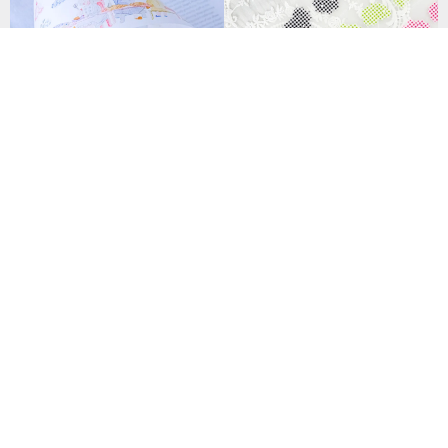
チェックスター キスカット PE
T マスキングテープ
【完売間近】美しい瞬間和紙テ
1,041円
ープ | 7cm x 5m
2,056円
45 人がお気に入り