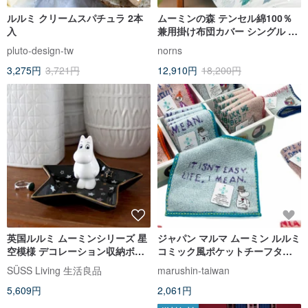
ルルミ クリームスパチュラ 2本
ムーミンの森 テンセル綿100％
入
兼用掛け布団カバー シングル ル
ルミ テンセル テンセル リヨセル
pluto-design-tw
norns
3,275円
3,721円
12,910円
18,200円
英国ルルミ ムーミンシリーズ 星
ジャパン マルマ ムーミン ルルミ
空模様 デコレーション収納ボッ
コミック風ポケットチーフタオ
クス/ジュエリープレート
ル（グループ内2枚）
SÜSS Living 生活良品
marushin-taiwan
5,609円
2,061円