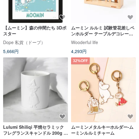
【ムーミン】森の仲間たち 3Dポ
ムーミン ルルミ 試験管花差しペ
スター
ンホルダー テーブルデコレーシ
ョン | Wooderful life
Dope 私貨（ドープ）
Wooderful life
5,666円
4,293円
32%OFF
Lulumi Shiliqi 平焼セラミック
ムーミンメタルキーホルダー-ム
フレグランスキャンドル 200g -
ーミンルルミチャーム
フィンランド、ムーミン認定