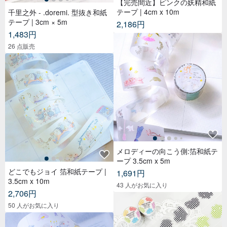
【完売間近】ピンクの妖精和紙
テープ | 4cm x 10m
千里之外 - .doremi. 型抜き和紙
テープ | 3cm × 5m
2,186円
1,483円
26 点販売
メロディーの向こう側:箔和紙テ
ープ 3.5cm x 5m
どこでもジョイ 箔和紙テープ |
1,691円
3.5cm x 10m
43 人がお気に入り
2,706円
50 人がお気に入り