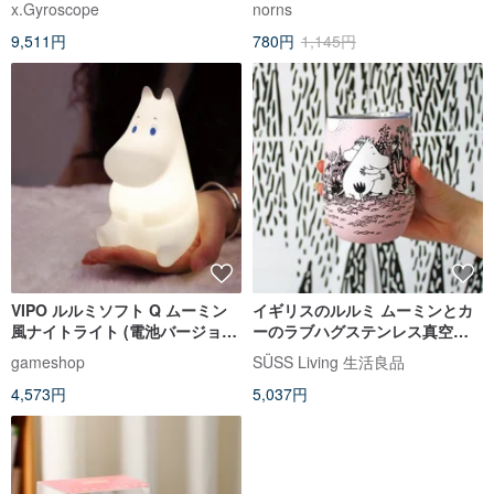
x.Gyroscope
norns
9,511円
780円
1,145円
VIPO ルルミソフト Q ムーミン
イギリスのルルミ ムーミンとカ
風ナイトライト (電池バージョ
ーのラブハグステンレス真空二
ン)-13CM
重構造の環境に優しいタンブラ
gameshop
SÜSS Living 生活良品
ー
4,573円
5,037円