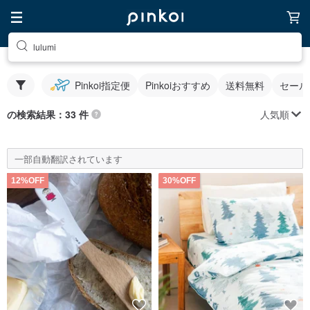
lulumi
Pinkoi指定便
Pinkoiおすすめ
送料無料
セール
人気順
の検索結果：33 件
一部自動翻訳されています
12%OFF
30%OFF