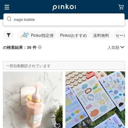
magic bubble
Pinkoi指定便
Pinkoiおすすめ
送料無料
セール
人気順
の検索結果：36 件
一部自動翻訳されています