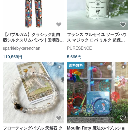
【バブルガム】クラシック紅白
フランス マルセイユ ソープハウ
藍シルクスリムパンツ | 国潮香港
ス マジック ロバ ミルク 超保湿
風新中華スタイル | ファッション
スキンケア バブル ジェル 500ml
sparklebykarenchan
PÜRESENCE
チャイニーズスタイル
110,569円
5,666円
送料無料
フローティングバブル 天然石 ク
Moulin Roty 魔法のバブルショ