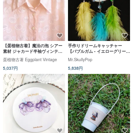
【蛋植物古着】魔法の泡 シアー
手作りドリームキャッチャー
素材 ジャカード半袖ヴィンテー
【バブルガム - イエローグリーン
ジシャツ
ブルー】
蛋植物古著 Eggplant Vintage
Mr.SkullyPop
5,037円
5,838円