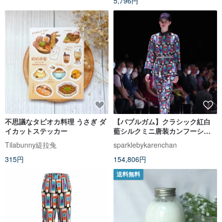
5,796円
不思議なタピオカ料理 うさぎ ダ
【バブルガム】クラシック紅白
イカットステッカー
藍シルクミニ唐装カンフーシャ
ツ|国潮香港スタイル新チャイニ
Tilabunny緹拉兔
sparklebykarenchan
ーズ|ファッション
315円
154,806円
送料無料