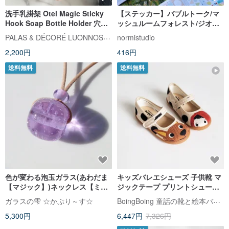
洗手乳掛架 Otel Magic Sticky
【ステッカー】バブルトーク/マ
Hook Soap Bottle Holder 穴直
ッシュルームフォレスト/ジオメ
径33mm ソープボトルホルダ
トリックパーティー ふきだし付
PALAS & DÉCORÉ LUONNOS パラデック
normistudio
ー 金色鍍金
箋パッチワーク手帳素材
2,200円
416円
送料無料
送料無料
色が変わる泡玉ガラス(あわだま
キッズバレエシューズ 子供靴 マ
【マジック】)ネックレス【ミニ
ジックテープ プリントシューズ
選べます】【紐の種類選べま
赤ずきんとオオカミ - タピオカミ
BoingBoing 童話の靴と絵本バッグ
ガラスの雫 ☆かぷり～す☆
す】【受注制作】
ルクティー
5,300円
6,447円
7,326円