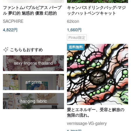
ファントムバブルピアス パープ
キャンバスドリンクバッグ-マジ
ル 夢幻的 魅惑的 優雅 幻想的
ックハットベンツキャット
SACPHIRE
62icon
4,822円
1,660円
Pinkoi限定
送料無料
こちらもおすすめ
sexy lingerie thailand
art prints
hanging fabric
愛とエネルギー、受容と解放の
無限の流れ。
vernissage-VG-galery