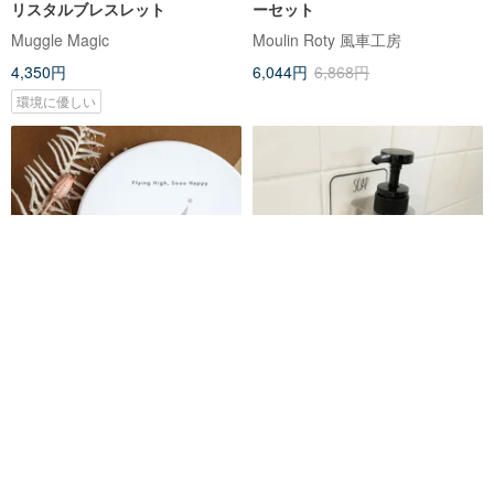
リスタルブレスレット
ーセット
Muggle Magic
Moulin Roty 風車工房
4,350円
6,044円
6,868円
環境に優しい
エルフの栄養バブルマジック鶯
洗手乳掛架 Otel Magic Sticky
歌セラミックウォーターコース
Hook Soap Bottle Holder 穴直
ター
径33mm ソープボトルホルダー
PALAS & DÉCORÉ LUONNOS パラデック
soarppy
910円
1,760円