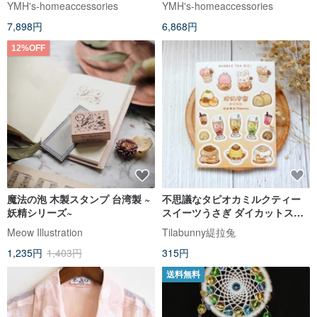
YMH's-homeaccessories
YMH's-homeaccessories
7,898円
6,868円
12%OFF
魔法の泡 木製スタンプ 台湾製 ~
不思議なタピオカミルクティー
妖精シリーズ~
スイーツうさぎ ダイカットステ
ッカー
Meow Illustration
Tilabunny緹拉兔
1,235円
1,403円
315円
送料無料