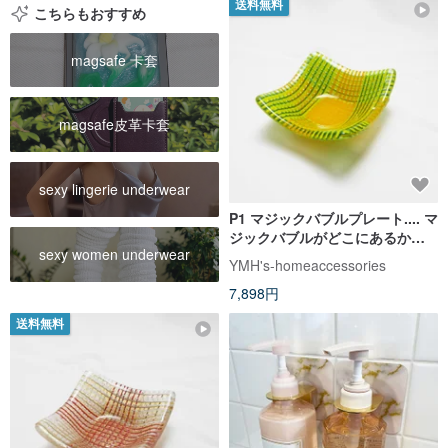
送料無料
こちらもおすすめ
magsafe 卡套
magsafe皮革卡套
sexy lingerie underwear
P1 マジックバブルプレート.... マ
ジックバブルがどこにあるか探
sexy women underwear
せ!!
YMH's-homeaccessories
7,898円
送料無料