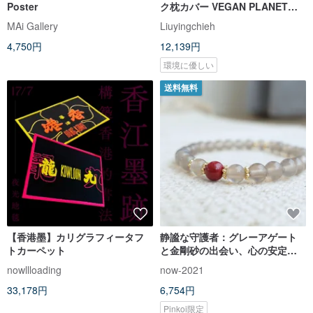
Poster
ク枕カバー VEGAN PLANET
NOW Silk Sham
MAi Gallery
Liuyingchieh
4,750円
12,139円
環境に優しい
送料無料
【香港墨】カリグラフィータフ
静謐な守護者：グレーアゲート
トカーペット
と金剛砂の出会い、心の安定を
もたらす魔除けのエネルギーシ
nowllloading
now-2021
ールド
33,178円
6,754円
Pinkoi限定