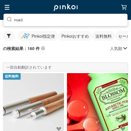
now3
Pinkoi指定便
Pinkoiおすすめ
送料無料
セール
人気順
の検索結果：160 件
一部自動翻訳されています
送料無料