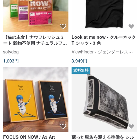
【猫の主食】ナウフレッシュミ
Look at me now - クルーネック
ート 穀物不使用 ナチュラルフー
T シャツ - 3 色
ド 300g (詰め替え発送用 100g 3
ViewFinder - ジェンダーレスコラボ服 & ライセンスグッズ
sofydog
パック) キャットフィード
1,603円
3,949円
送料無料
FOCUS ON NOW / A3 Art
蘇った親族を迎える準備を シル