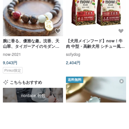
腕に香る、優雅な趣。沈香、天
【犬用メインフード】now！牛
山翠、タイガーアイのモダンチ
肉 中型・高齢犬用 シチュー風ナ
ャイニーズブレスレット
チュラルフード 300g (100g×3
now-2021
sofydog
個)
9,043円
2,404円
Pinkoi限定
送料無料
こちらもおすすめ
nordace 包包
la dolce vita