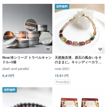
送料無料
Now/本シリーズ トラベルキャン
天然無含浸、原石の風合いをそ
ドル×3個
のままに。キャンディーカラー
のトルマリンをあしらった、純
slash and parallel
now-2021
銀製のブレスレット。エネルギ
6,415円
15,911円
ーを宿す電気石です。
Pinkoi限定
送料無料