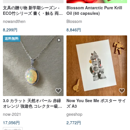
文具の贈り物 新学期シーズン -
Blossom Antarctic Pure Krill
ECO竹シリーズ 書く・触る 両用
Oil (60 capsules)
中性ペンセット
nowandthen
Blossom
8,299円
8,846円
送料無料
3.0 カラット 天然オパール 赤緑
Now You See Me ポスター サイ
オレンジ 強遊色 コレクター級フ
ズ A3
ァインジュエリー スターリング
now-2021
geeshop
シルバーネックレス ギフト
17,056円
2,772円