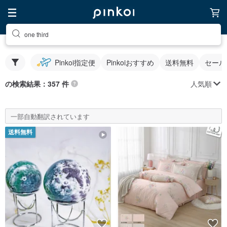
one third
Pinkoi指定便
Pinkoiおすすめ
送料無料
セール
人気順
の検索結果：357 件
一部自動翻訳されています
送料無料