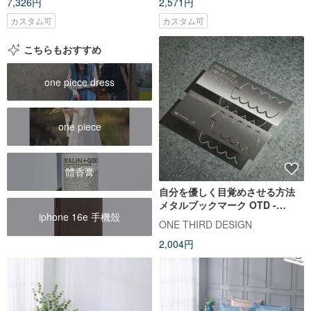
7,326円
2,571円
カスタム可
カスタム可
こちらもおすすめ
one piece dress
one piece
體香膏
自分を優しく目覚めさせる方法
メタルブックマーク OTD -
iphone 16e 手機殼
HENRY
ONE THIRD DESIGN
2,004円