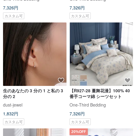
7,326円
7,326円
カスタム可
カスタム可
生のあなたの 3 分の 1 と私の 3
【R927-28 蔓舞花漫】100% 40
分の 2
番手コーマ綿 シーツセット
dust-jewel
One-Third Bedding
1,832円
7,326円
カスタム可
カスタム可
20%OFF