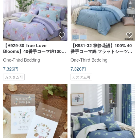
【R929-30 True Love
【R931-32 寧靜花語】100% 40
Blooms】40番手コーマ綿100％
番手コーマ綿 フラットシーツ／
シーツセット
掛け布団カバー
One-Third Bedding
One-Third Bedding
7,326円
7,326円
カスタム可
カスタム可