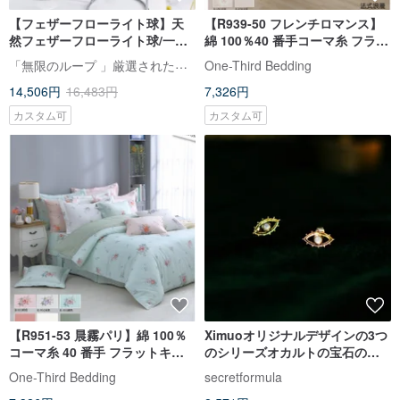
【フェザーフローライト球】天
【R939-50 フレンチロマンス】
然フェザーフローライト球/一点
綿 100％40 番手コーマ糸 フラッ
物撮影
トキルト/シーツ
「無限のループ 」厳選されたクリスタル/水晶/原石ラフ/ブレスレット/彫刻置物/彫刻置物
One-Third Bedding
14,506円
16,483円
7,326円
カスタム可
カスタム可
【R951-53 晨霧パリ】綿 100％
Ximuoオリジナルデザインの3つ
コーマ糸 40 番手 フラットキル
のシリーズオカルトの宝石の目
ト/シーツ
のスタッドのイヤリング
One-Third Bedding
secretformula