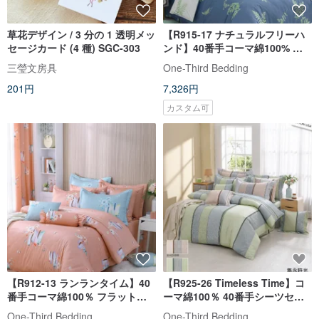
草花デザイン / 3 分の 1 透明メッ
【R915-17 ナチュラルフリーハ
セージカード (4 種) SGC-303
ンド】40番手コーマ綿100% フ
ラットキルト/シーツ
三瑩文房具
One-Third Bedding
201円
7,326円
カスタム可
【R912-13 ランランタイム】40
【R925-26 Timeless Time】コ
番手コーマ綿100％ フラットキ
ーマ綿100％ 40番手シーツセッ
ルト/シーツ
ト
One-Third Bedding
One-Third Bedding