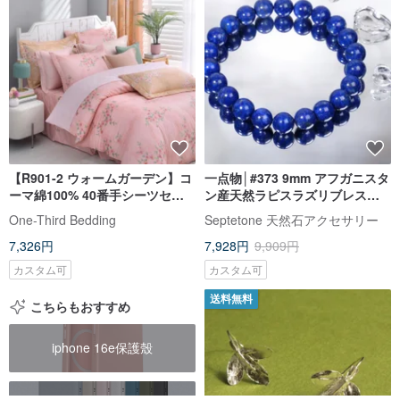
【R901-2 ウォームガーデン】コ
一点物│#373 9mm アフガニスタ
ーマ綿100% 40番手シーツセッ
ン産天然ラピスラズリブレスレ
ト
ット 帝王のインディゴブルー 開
One-Third Bedding
Septetone 天然石アクセサリー
運
7,326円
7,928円
9,909円
カスタム可
カスタム可
送料無料
こちらもおすすめ
iphone 16e保護殼