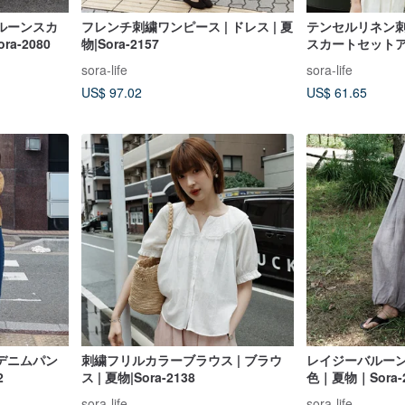
ルーンスカ
フレンチ刺繍ワンピース | ドレス | 夏
テンセルリネン
ra-2080
物|Sora-2157
スカートセット
カート｜夏物｜Sor
sora-life
sora-life
US$ 97.02
US$ 61.65
デニムパン
刺繍フリルカラーブラウス | ブラウ
レイジーバルー
2
ス | 夏物|Sora-2138
色｜夏物｜Sora-2
sora-life
sora-life