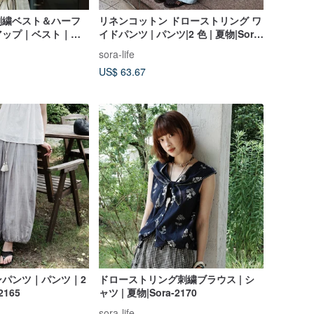
刺繍ベスト＆ハーフ
リネンコットン ドローストリング ワ
アップ｜ベスト｜ス
イドパンツ | パンツ|2 色 | 夏物|Sora-
a-2152
2155
sora-life
US$ 63.67
ンパンツ｜パンツ｜2
ドローストリング刺繍ブラウス | シ
165
ャツ | 夏物|Sora-2170
sora-life