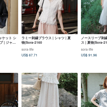
ャケット シ
ラミー刺繍ブラウス | シャツ | 夏
ノースリーブ刺繍
 | ジャケ
物|Sora-2160
ス | 夏物|Sora-2
-2059
sora-life
sora-life
US$ 67.71
US$ 91.96