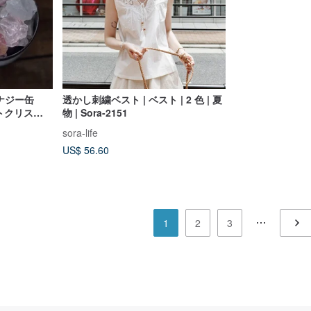
ナジー缶
透かし刺繍ベスト | ベスト | 2 色 | 夏
トクリスタ
物 | Sora-2151
料ディフュー
sora-life
10ml
US$ 56.60
1
2
3