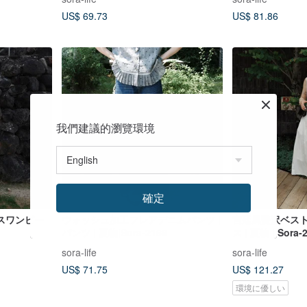
US$ 69.73
US$ 81.86
我們建議的瀏覽環境
確定
スワンピー
ウォッシュ加工フレアデニムパンツ |
宮廷風贅沢ベスト
パンツ | 夏物|Sora-2166
ス | 夏物 | Sora-
sora-life
sora-life
US$ 71.75
US$ 121.27
環境に優しい