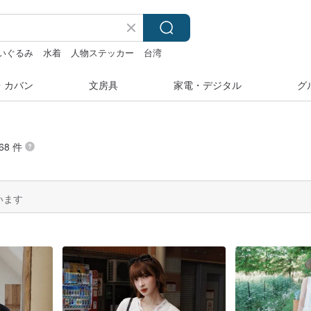
いぐるみ
水着
人物ステッカー
台湾
・カバン
文房具
家電・デジタル
グ
68 件
います