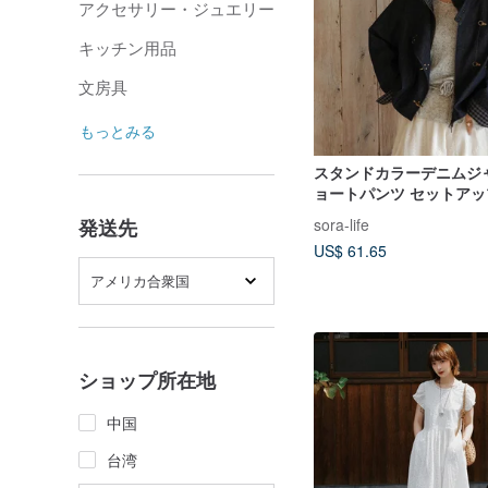
アクセサリー・ジュエリー
キッチン用品
文房具
もっとみる
スタンドカラーデニムジ
ョートパンツ セットアップ
ット | パンツ | 春物|Sora
sora-life
発送先
US$ 61.65
アメリカ合衆国
ショップ所在地
中国
台湾