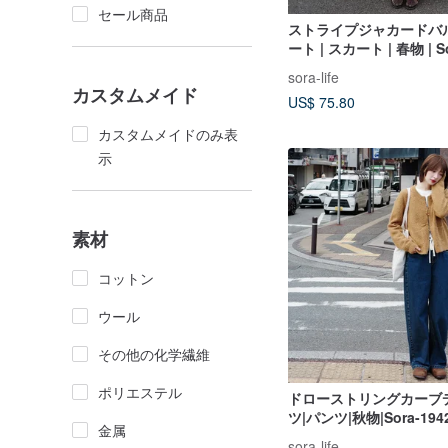
セール商品
ストライプジャカードバ
ート | スカート | 春物 | So
sora-life
カスタムメイド
US$ 75.80
カスタムメイドのみ表
示
素材
コットン
ウール
その他の化学繊維
ポリエステル
ドローストリングカーブ
ツ|パンツ|秋物|Sora-194
金属
sora-life