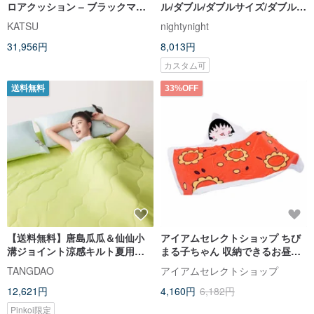
ロアクッション – ブラックマー
ル/ダブル/ダブルサイズ/ダブルカ
ブル モデル
ラー薄手掛け布団カバー/各色/カ
KATSU
nightynight
スタマイズ可能
31,956円
8,013円
カスタム可
送料無料
33%OFF
【送料無料】唐島瓜瓜＆仙仙小
アイアムセレクトショップ ちび
溝ジョイント涼感キルト夏用涼
まる子ちゃん 収納できるお昼寝
感キルトダブル寝心地
ポンチョ 毛布 お昼寝ブランケッ
TANGDAO
アイアムセレクトショップ
ト ミニブランケット 掛け布団
12,621円
4,160円
6,182円
Pinkoi限定