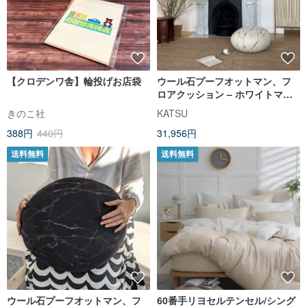
【クロデンワ舎】輪投げお店袋
ウール石プーフオットマン、フ
ロアクッション – ホワイトマー
ブル モデル
きのこ社
KATSU
388円
440円
31,956円
送料無料
送料無料
ウール石プーフオットマン、フ
60番手リヨセルテンセル/シング