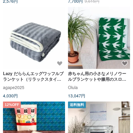
2,576円
7,700円
9,615円
Lazy だららんエッグワッフルブ
赤ちゃん用の小さなメリノウー
ランケット（リラックスタイム
ルブランケットや膝用のスロー
の必需品）
ブランケット
agape2025
Olula
4,030円
13,047円
12%OFF
送料無料