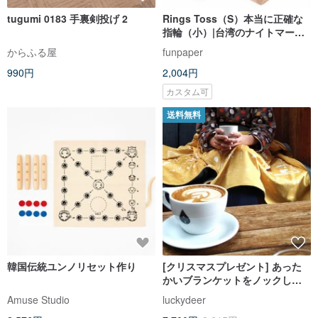
tugumi 0183 手裏剣投げ 2
Rings Toss（S）本当に正確な
指輪（小）|台湾のナイトマーケ
ットの子供たちのレトロな子供
からふる屋
funpaper
たちの遊びの思い出。
990円
2,004円
カスタム可
送料無料
韓国伝統ユンノリセット作り
[クリスマスプレゼント] あった
かいブランケットをノックして//
星空の下で
Amuse Studio
luckydeer