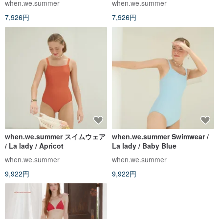
when.we.summer
when.we.summer
7,926円
7,926円
when.we.summer スイムウェア
when.we.summer Swimwear /
/ La lady / Apricot
La lady / Baby Blue
when.we.summer
when.we.summer
9,922円
9,922円