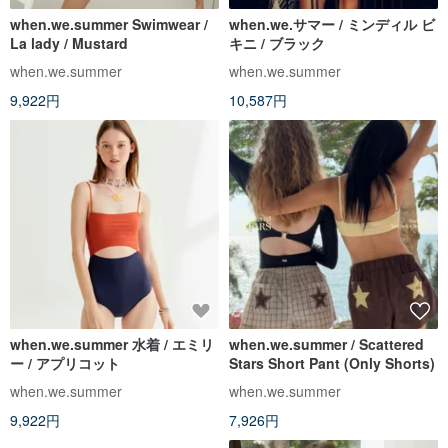
when.we.summer Swimwear /
when.we.サマー / ミンディル ビ
La lady / Mustard
キニ / ブラック
when.we.summer
when.we.summer
9,922円
10,587円
when.we.summer 水着 / エミリ
when.we.summer / Scattered
ー / アプリコット
Stars Short Pant (Only Shorts)
when.we.summer
when.we.summer
9,922円
7,926円