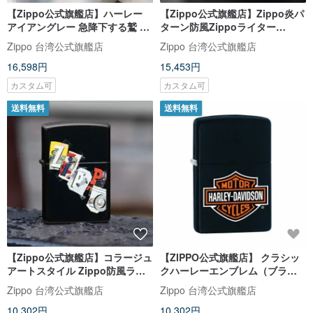
【Zippo公式旗艦店】ハーレー
【Zippo公式旗艦店】Zippo炎パ
アイアングレー 急降下する鷲 防
ターン防風Zippoライター
風 Zippoライター 28485
48980
Zippo 台湾公式旗艦店
Zippo 台湾公式旗艦店
16,598円
15,453円
カスタム可
カスタム可
送料無料
送料無料
【Zippo公式旗艦店】コラージュ
【ZIPPO公式旗艦店】 クラシッ
アートスタイル Zippo防風ライ
クハーレーエンブレム（ブラッ
ター 46597
ク）防風Zippoライター
Zippo 台湾公式旗艦店
Zippo 台湾公式旗艦店
218HD.H252
10,302円
10,302円