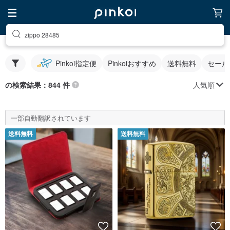
zippo 28485
Pinkoi指定便
Pinkoiおすすめ
送料無料
セール
人気順
の検索結果：844 件
一部自動翻訳されています
送料無料
送料無料