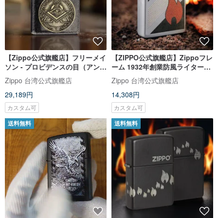
【Zippo公式旗艦店】フリーメイ
【ZIPPO公式旗艦店】Zippoフレ
ソン - プロビデンスの目（アンテ
ーム 1932年創業防風ライター
ィーク調）防風Zippoライター
48623
Zippo 台湾公式旗艦店
Zippo 台湾公式旗艦店
ZA-6-O39
29,189円
14,308円
カスタム可
カスタム可
送料無料
送料無料