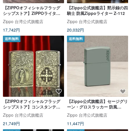
【ZIPPOオフィシャルフラッグ
【Zippo公式旗艦店】黙示録の四
シップストア】ZIPPOライター
騎士 防風Zippoライター Z-112
コレクションボックス142653
Zippo 台湾公式旗艦店
Zippo 台湾公式旗艦店
17,742円
20,032円
送料無料
送料無料
【ZIPPOオフィシャルフラッグ
【Zippo公式旗艦店】セージグリ
シップストア】コンスタンティ
ーン・グロスラッカー 防風
ン地獄探偵防風ライターZ-016
Zippoライター 49843ZL
Zippo 台湾公式旗艦店
Zippo 台湾公式旗艦店
21,749円
11,447円