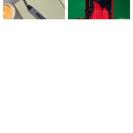
【ZIPPOオフィシャルフラッグ
【Zippoライター公式旗艦店】メ
シップストア】インフレータブ
タリックレッド フレームロゴ 防
ルエラスティックベンダブル多
風Zippoライター 49584
Zippo 台湾公式旗艦店
Zippo 台湾公式旗艦店
機能ポインティングガン（ブラ
11,447円
11,447円
ック）121623
送料無料
送料無料