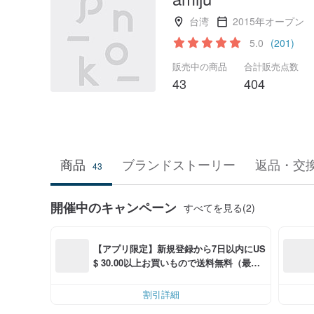
台湾
2015年オープン
5.0
(201)
販売中の商品
合計販売点数
43
404
商品
ブランドストーリー
返品・交
43
開催中のキャンペーン
すべてを見る(2)
【アプリ限定】新規登録から7日以内にUS
$ 30.00以上お買いもので送料無料（最大U
S$ 6.00OFF）
割引詳細