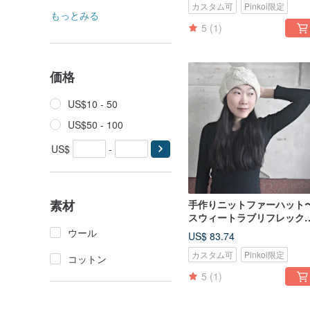
カスタム可
Pinkoi限定
もっとみる
5
(1)
価格
US$10 - 50
US$50 - 100
US$
-
素材
手作りニットファーハット
スウィートラブリフレック
ハット（ホワイト）
ウール
US$ 83.74
カスタム可
Pinkoi限定
コットン
5
(1)