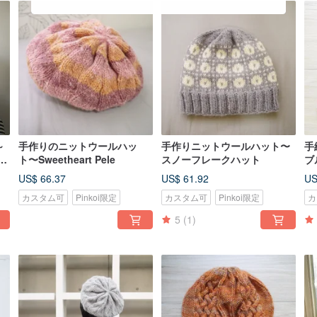
～
手作りのニットウールハッ
手作りニットウールハット〜
手
ト
ト〜Sweetheart Pele
スノーフレークハット
ブ
ワ
US$ 66.37
US$ 61.92
US
カスタム可
Pinkoi限定
カスタム可
Pinkoi限定
カ
5
(1)