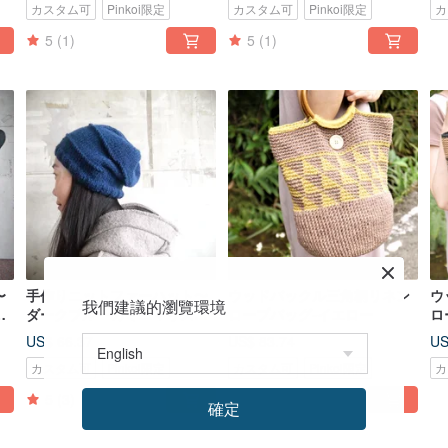
カスタム可
Pinkoi限定
カスタム可
Pinkoi限定
カ
5
(1)
5
(1)
〜
手作りニットファーハット〜
ウッドバックル三角柄リネン
ウ
我們建議的瀏覽環境
ス
ダークブルーのミニマリスト
ロープバッグ-イエロー
ロ
ハット（男女問わず）
US$ 66.37
US$ 83.74
US
カスタム可
Pinkoi限定
カスタム可
Pinkoi限定
カ
5
(3)
確定