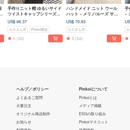
段
手作りニット帽 ゆるいサイド
ハンドメイド ニット ウール
手
ラ
ツイストキャップシリーズ
ハット ~ メリノ/ルーズ サイ
~
（ディープパープル）
ド ツイスト ウール ハット シ
ト
US$ 66.37
US$ 70.83
US
リーズ (グレー)
カスタム可
Pinkoi限定
カスタム可
カ
5
(30)
5
(24)
ヘルプ／ポリシー
Pinkoiについて
よくあるご質問
Pinkoiとは
大量注文
メディア掲載
オリジナル商品制作
ESGの取り組み
お知らせ
Pinkoiマスコット
利用規約
採用情報