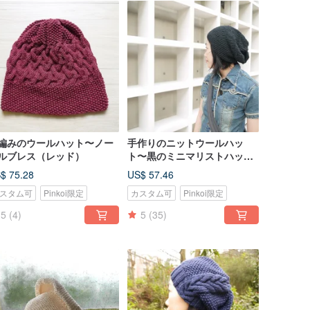
編みのウールハット〜ノー
手作りのニットウールハッ
ルブレス（レッド）
ト〜黒のミニマリストハット
（男性と女性の両方）
$ 75.28
US$ 57.46
スタム可
Pinkoi限定
カスタム可
Pinkoi限定
5
(4)
5
(35)