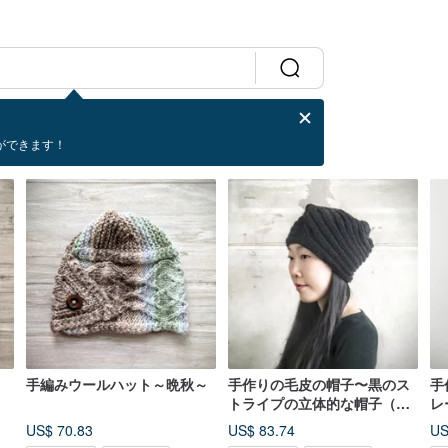
ができます！
手編みウールハット～晩秋～
手作りの毛皮の帽子〜黒のス
手
トライプの立体的な帽子（男
レ
性と女性の両方）
帽
US$ 70.83
US$ 83.74
US