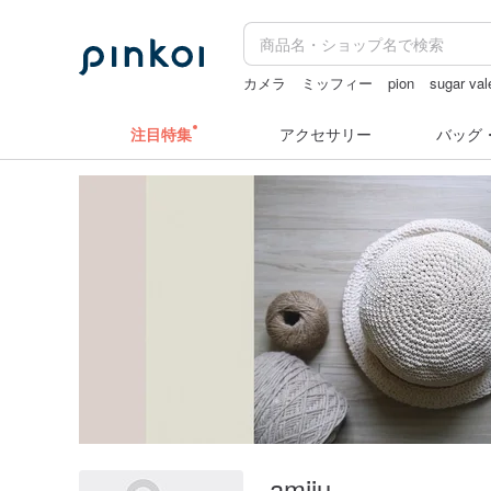
カメラ
ミッフィー
pion
sugar val
ラベルシール
台湾 24金 ネックレス
注目特集
アクセサリー
バッグ
amiju