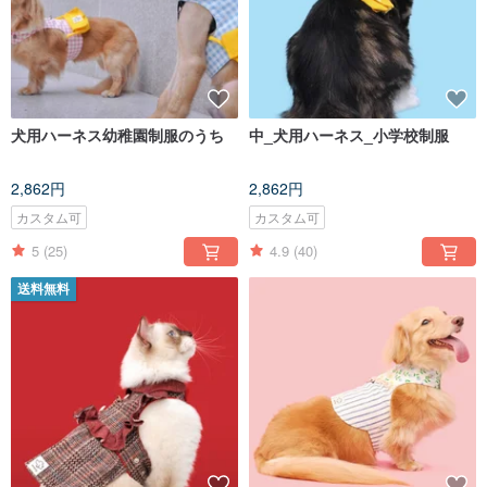
犬用ハーネス幼稚園制服のうち
中_犬用ハーネス_小学校制服
2,862円
2,862円
カスタム可
カスタム可
5
(25)
4.9
(40)
送料無料