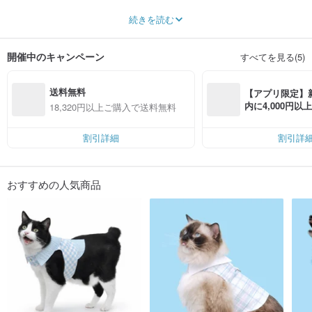
So we make a series of pets masstige, hope to covey the idea and happiness
続きを読む
handmade to the most precious pet you own.
***Pet fashion: Put the first-hand fashion information into unique design,let pet
開催中のキャンペーン
すべてを見る(5)
experience the pleasure of fashion .
***Comfortable: Use high-class cotton to enhance permeability 、decrease
送料無料
allergic reaction and uncomfortable feeling.
【アプリ限定】
Make the high tensile strength harness in hand to decrease the uncomfortable
内に4,000円
18,320円以上ご購入で送料無料
feeling in necklace.
無料（最大500円
***Innovation: the Innovation design of harness, which no more has the trouble
割引詳細
割引詳
about the traditional harness style with pet clothes problem.
Let you save time、energy and go out safety.
***Lifestyle: Through Among to easily paly outfit with your pet, and share the
おすすめの人気商品
happiness among you and pets.