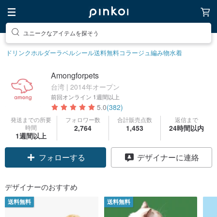
素敵な生活グッズを探そう
ドリンクホルダー
ラベルシール
送料無料
コラージュ
編み物
水着
Amongforpets
台湾 | 2014年オープン
前回オンライン
1週間以上
5.0
(382)
発送までの所要
フォロワー数
合計販売点数
返信まで
時間
2,764
1,453
24時間以内
1週間以上
クーポン取得
デザイナーに連絡
フォローする
デザイナーのおすすめ
送料無料
送料無料