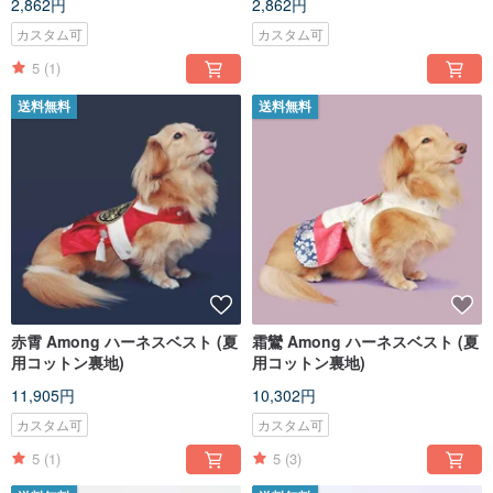
2,862円
2,862円
カスタム可
カスタム可
5
(1)
送料無料
送料無料
赤霄 Among ハーネスベスト (夏
霜鸞 Among ハーネスベスト (夏
用コットン裏地)
用コットン裏地)
11,905円
10,302円
カスタム可
カスタム可
5
(1)
5
(3)