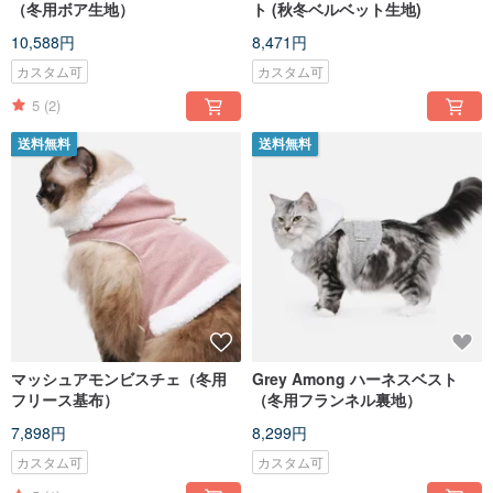
（冬用ボア生地）
ト (秋冬ベルベット生地)
10,588円
8,471円
カスタム可
カスタム可
5
(2)
送料無料
送料無料
マッシュアモンビスチェ（冬用
Grey Among ハーネスベスト
フリース基布）
（冬用フランネル裏地）
7,898円
8,299円
カスタム可
カスタム可