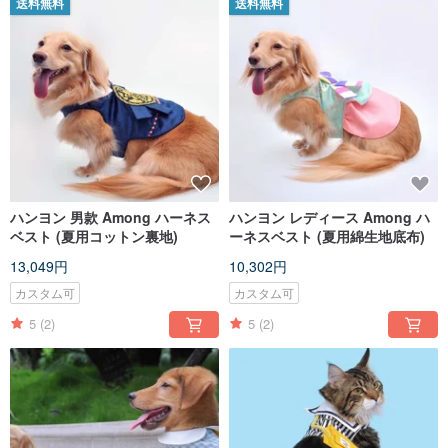
送料無料
送料無料
ハンヨン 男款 Among ハーネス
ハンヨン レディース Among ハ
ベスト (夏用コットン裏地)
ーネスベスト (夏用綿生地底布)
13,049円
10,302円
カスタム可
カスタム可
5
(2)
5
(2)