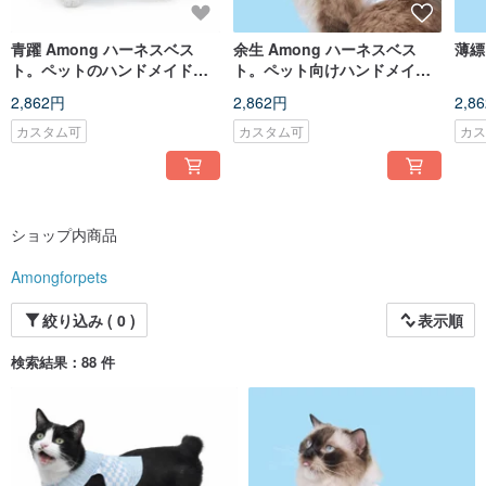
青躍 Among ハーネスベス
余生 Among ハーネスベス
薄縹
ト。ペットのハンドメイドウ
ト。ペット向けハンドメイド
ェア
ウェア
2,862円
2,862円
2,8
カスタム可
カスタム可
カ
ショップ内商品
Amongforpets
絞り込み ( 0 )
表示順
検索結果：88 件