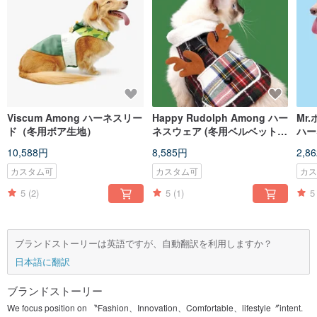
Viscum Among ハーネスリー
Happy Rudolph Among ハー
Mr
ド（冬用ボア生地）
ネスウェア (冬用ベルベット裏
ハー
地)
ニン
10,588円
8,585円
2,8
カスタム可
カスタム可
カ
5
(2)
5
(1)
5
ブランドストーリーは英語ですが、自動翻訳を利用しますか？
日本語に翻訳
ブランドストーリー
We focus position on 〝Fashion、Innovation、Comfortable、lifestyle〞intent.