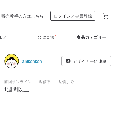
販売希望の方はこちら
ログイン／会員登録
ルメ
台湾直送
商品カテゴリー
anikonkon
デザイナーに連絡
前回オンライン
返信率
返信まで
1週間以上
-
-