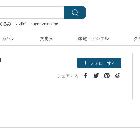
ぐるみ
zizifei
sugar valentine
iffy
・カバン
文房具
家電・デジタル
グ
n
フォローする
シェアする