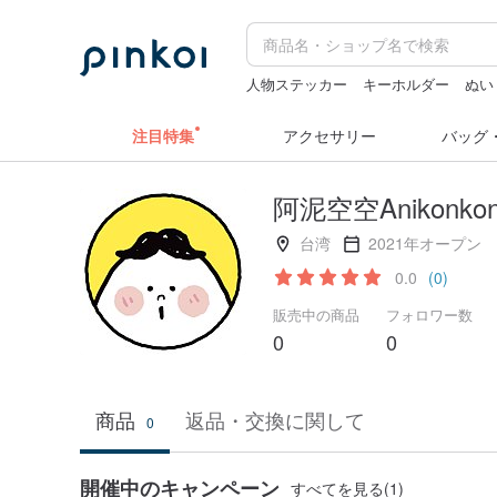
人物ステッカー
キーホルダー
ぬい
台湾 24金 ネックレス
スヌーピー
m
注目特集
アクセサリー
バッグ
阿泥空空Anikonko
台湾
2021年オープン
0.0
(0)
販売中の商品
フォロワー数
0
0
商品
返品・交換に関して
0
開催中のキャンペーン
すべてを見る(1)