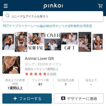
ユニークなアイテムを探そう
PETテープ
ラベラーシール
編み物
台湾サンリオ
送料無料
台湾茶器
Animal Lover Gift
ロシア | 2022年オープン
前回オンライン
1週間以上
0.0
(0)
発送までの所要
フォロワー数
合計販売点数
返信まで
時間
61
1
-
1週間以上
フォローする
デザイナーに連絡