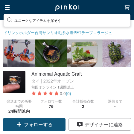
ユニークなアイテムを探そう
ドリンクホルダー
台湾サンリオ
毛糸
水着
PETテープ
コラージュ
Animomal Aquatic Craft
タイ | 2022年オープン
前回オンライン
1週間以上
0.0
(0)
発送までの所要
フォロワー数
合計販売点数
返信まで
時間
76
2
-
24時間以内
フォローする
デザイナーに連絡