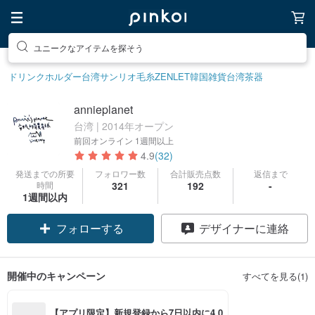
ユニークなアイテムを探そう
ドリンクホルダー
台湾サンリオ
毛糸
ZENLET
韓国雑貨
台湾茶器
annieplanet
台湾 | 2014年オープン
前回オンライン
1週間以上
4.9
(32)
発送までの所要
フォロワー数
合計販売点数
返信まで
時間
321
192
-
1週間以内
フォローする
デザイナーに連絡
開催中のキャンペーン
すべてを見る(1)
【アプリ限定】新規登録から7日以内に4,0