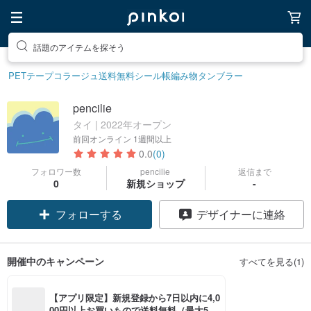
話題のアイテムを探そう
PETテープ
コラージュ
送料無料
シール帳
編み物
タンブラー
pencilie
タイ | 2022年オープン
前回オンライン
1週間以上
0.0
(0)
フォロワー数
pencilie
返信まで
0
新規ショップ
-
フォローする
デザイナーに連絡
開催中のキャンペーン
すべてを見る(1)
【アプリ限定】新規登録から7日以内に4,0
00円以上お買いもので送料無料（最大500