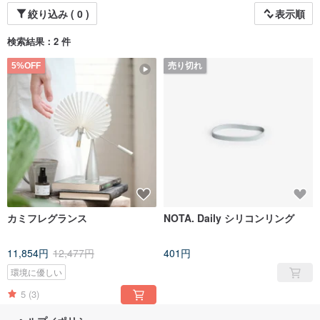
絞り込み ( 0 )
表示順
検索結果：2 件
5%OFF
売り切れ
カミフレグランス
NOTA. Daily シリコンリング
11,854円
12,477円
401円
環境に優しい
5
(3)