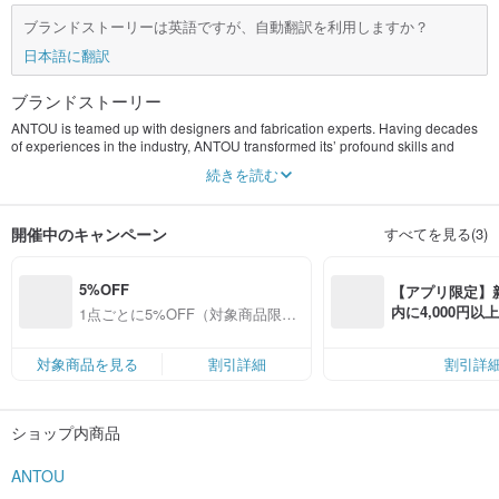
ブランドストーリーは英語ですが、自動翻訳を利用しますか？
日本語に翻訳
ブランドストーリー
ANTOU is teamed up with designers and fabrication experts. Having decades
of experiences in the industry, ANTOU transformed its’ profound skills and
experiences into incubating a designer brand that targets the urban lifestyle for
続きを読む
both men and women.
We seek solutions that are systematic and logical, and we present designs that
開催中のキャンペーン
すべてを見る(3)
are minimal and honest.
5%OFF
【アプリ限定】
内に4,000円
1点ごとに5%OFF（対象商品限
無料（最大500円
定）
対象商品を見る
割引詳細
割引詳
ショップ内商品
ANTOU