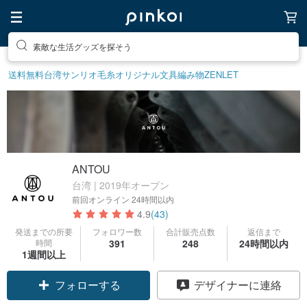
素敵な生活グッズを探そう
送料無料
台湾サンリオ
毛糸
オリジナル文具
編み物
ZENLET
ANTOU
台湾 | 2019年オープン
前回オンライン
24時間以内
4.9
(43)
発送までの所要
フォロワー数
合計販売点数
返信まで
時間
391
248
24時間以内
1週間以上
フォローする
デザイナーに連絡