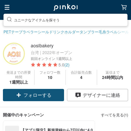
ユニークなアイテムを探そう
PETテープ
ラベラーシール
ドリンクホルダー
タンブラー
毛糸
ラベルシール
aosibakery
台湾 | 2022年オープン
前回オンライン
1週間以上
5.0
(2)
発送までの所要
フォロワー数
合計販売点数
返信まで
時間
10
4
24時間以内
1週間以上
フォローする
デザイナーに連絡
開催中のキャンペーン
すべてを見る(1)
【アプリ限定】新規登録から7日以内に4,0