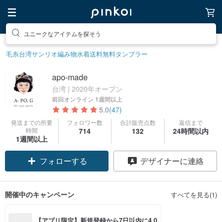
ユニークなアイテムを探そう
毛糸
台湾サンリオ
編み物
水着
送料無料
タンブラー
apo-made
台湾 | 2020年オープン
前回オンライン
1週間以上
5.0
(47)
発送までの所要
フォロワー数
合計販売点数
返信まで
時間
714
132
24時間以内
1週間以上
フォローする
デザイナーに連絡
開催中のキャンペーン
すべてを見る(1)
【アプリ限定】新規登録から7日以内に4,0