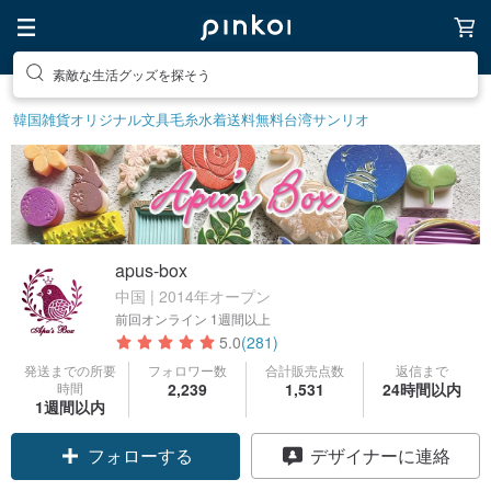
素敵な生活グッズを探そう
韓国雑貨
オリジナル文具
毛糸
水着
送料無料
台湾サンリオ
apus-box
中国 | 2014年オープン
前回オンライン
1週間以上
5.0
(281)
発送までの所要
フォロワー数
合計販売点数
返信まで
時間
2,239
1,531
24時間以内
1週間以内
フォローする
デザイナーに連絡