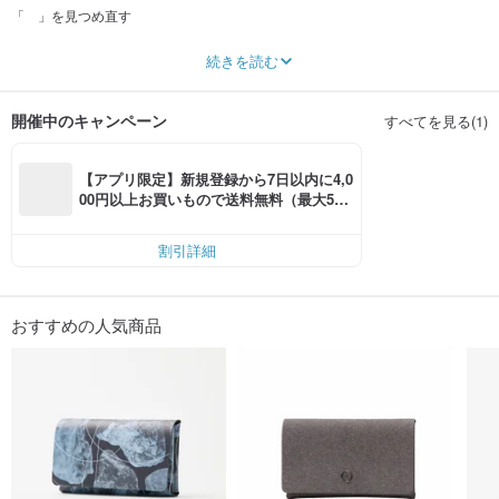
「 」を見つめ直す
ARLEQUINとは、イタリアの即興喜劇に登場する２面性のあるキャラクター
続きを読む
「アルルカン」を語源とする、仕事も遊びも楽しむ大人へ向けたブランドで
す。
開催中のキャンペーン
すべてを見る(1)
「 」を見つめ直す。ARLEQUIN が見つめ直す
「 」は、例えば、「名刺入れは、本革か金属製で３０枚入れば十分」と
いう、慣れや固定概念。すべてを根底から見つめ直し、新たな機能や価値を加
【アプリ限定】新規登録から7日以内に4,0
えた商品を提案します。また、「自らも用いたき器を作るべし」という、民藝
00円以上お買いもので送料無料（最大500
的アプローチを実践しつつクラフトマンシップの品質や、現代の製造方法、異
円OFF）
なる分野のクリエイターやマテリアルを採り入れ融合することで、モノづくり
の方法をも見つめ直します。
割引詳細
おすすめの人気商品