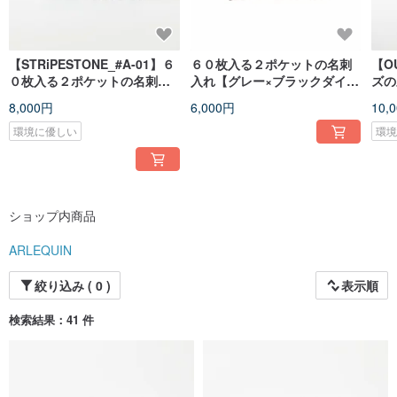
【STRiPESTONE_#A-01】６
６０枚入る２ポケットの名刺
【O
０枚入る２ポケットの名刺入
入れ【グレー×ブラックダイヤ
ズの
れ
内柄】
8,000円
6,000円
10,
環境に優しい
環
ショップ内商品
ARLEQUIN
絞り込み ( 0 )
表示順
検索結果：41 件