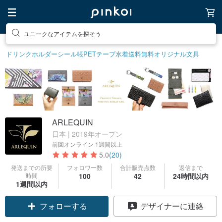
素敵な生活グッズを探そう
ドリンクホルダー
シール帳
PETテープ
水着
送料無料
オリジナル文具
ARLEQUIN
日本 | 2019年オープン
前回オンライン
1週間以上
5.0
(20)
発送までの所要
フォロワー数
合計販売点数
返信まで
時間
100
42
24時間以内
1週間以内
フォローする
デザイナーに連絡